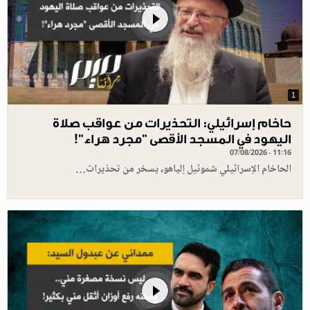
1
حاخام إسرائيلي: التحذيرات من عواقب صلاة
اليهود في المسجد الأقصى "مجرد هراء"!
07/08/2026 - 11:16
الحاخام الإسرائيلي شموئيل إلياهو، يسخر من تحذيرات…