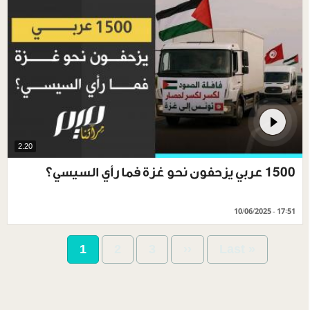
2.20
1500 عربي يزحفون نحو غزة فما رأي السيسي؟
10/06/2025 - 17:51
Pagination
Current
1
Page
2
Page
3
Next
››
Last
Last »
page
page
page