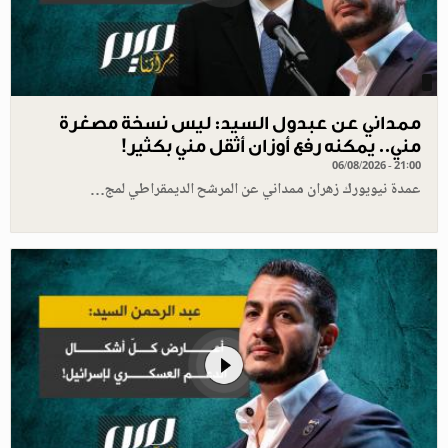
ممداني عن عبدول السيد: ليس نسخة مصغرة
مني.. يمكنه رفع أوزان أثقل مني بكثير!
06/08/2026 - 21:00
عمدة نيويورك زهران ممداني عن المرشح الديمقراطي لمج…