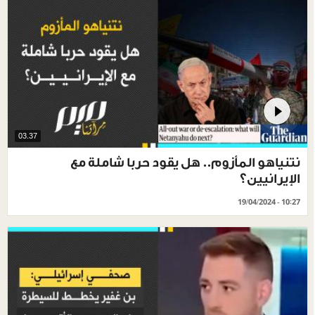
03.37
نتنياهو المأزوم.. هل يقود حربا شاملة مع
الإيرانيين؟
19/04/2024 - 10:27