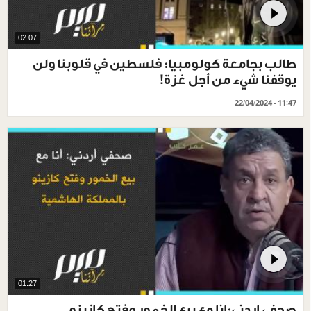
02.07
طالب بجامعة كولومبيا: فلسطين في قلوبنا ولن
يوقفنا شيء من أجل غزة!
22/04/2024 - 11:47
01.27
صحفي اردني:انا مع بيع الخمور وفتح كازينو