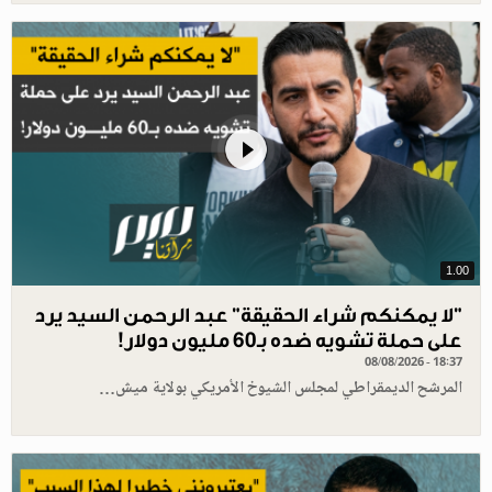
1.00
"لا يمكنكم شراء الحقيقة" عبد الرحمن السيد يرد
على حملة تشويه ضده بـ60 مليون دولار!
08/08/2026 - 18:37
المرشح الديمقراطي لمجلس الشيوخ الأمريكي بولاية ميش…