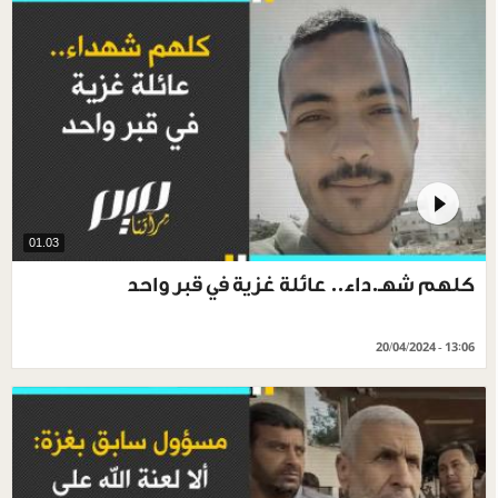
01.03
كلهم شهـ.داء.. عائلة غزية في قبر واحد
20/04/2024 - 13:06