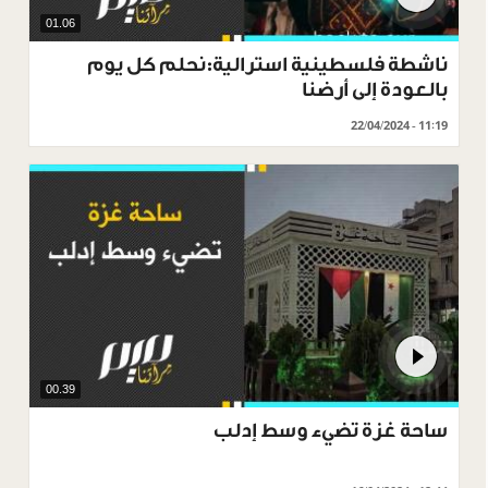
01.06
ناشطة فلسطينية استرالية:نحلم كل يوم
بالعودة إلى أرضنا
22/04/2024 - 11:19
00.39
ساحة غزة تضيء وسط إدلب