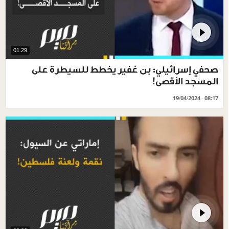
01.29
صحفي إسرائيلي: بن غفير يخطط للسيطرة على
المسجد الأقصى!
19/04/2024 - 08:17