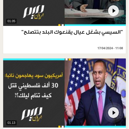
01.05
"السيسي بشغل عيال يقنعوك البلد بتتصلح"
17/04/2024 - 11:08
01.13