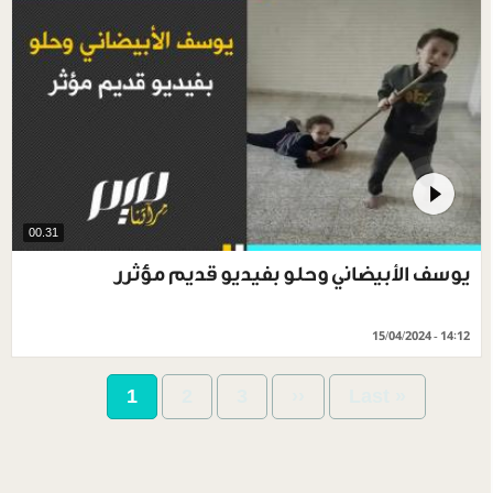
00.31
يوسف الأبيضاني وحلو بفيديو قديم مؤثرر
15/04/2024 - 14:12
Pagination
Current
1
Page
2
Page
3
Next
››
Last
Last »
page
page
page