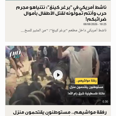
ناشط أمريكي في "برغر كينغ": نتنياهو مجرم
حرب وأنتم تمولونه لقتل الأطفال بأموال
ضرائبكم!
08/08/2026 - 18:25
ناشط أمريكي داخل مطعم "برغر كينغ": "من المثير للسخ…
0.30
رفقة مواشيهم.. مستوطنون يقتحمون منزل