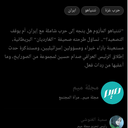
حرب غزة
نتنياهو
ايران
"نتنياهو المأزوم هل يتجه إلى حرب شاملة مع إيران، أم يوقف
التصعيد؟".. تساؤل طرحته صحيفة "الغارديان" البريطانية،
مستعينة بآراء خبراء ومسؤولين إسرائيليين، ومستذكرة حدث
إطلاق الرئيس العراقي صدام حسين لمجموعة من الصورايخ، وما
أعقبها من ردات فعل.
مجلة ميم
مجلة ميم.. مرآة المجتمع
سمية الغنوشي
رئيس تحرير مجلة ميم