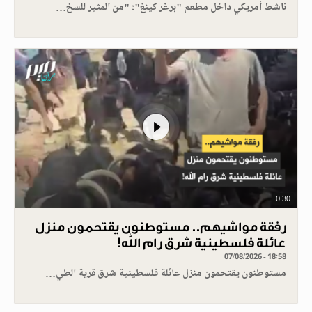
ناشط أمريكي داخل مطعم "برغر كينغ": "من المثير للسخ…
0.30
رفقة مواشيهم.. مستوطنون يقتحمون منزل
عائلة فلسطينية شرق رام الله!
07/08/2026 - 18:58
مستوطنون يقتحمون منزل عائلة فلسطينية شرق قرية الطي…