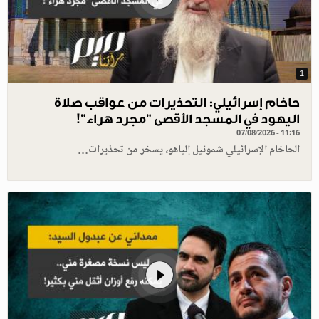
1
حاخام إسرائيلي: التحذيرات من عواقب صلاة
اليهود في المسجد الأقصى "مجرد هراء"!
07/08/2026 - 11:16
الحاخام الإسرائيلي شموئيل إلياهو، يسخر من تحذيرات…