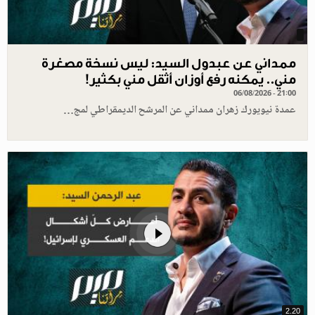
ممداني عن عبدول السيد: ليس نسخة مصغرة
مني.. يمكنه رفع أوزان أثقل مني بكثير!
06/08/2026 - 21:00
عمدة نيويورك زهران ممداني عن المرشح الديمقراطي لمج…
2.20