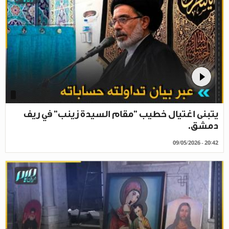
يتبنى اغتيال خطيب "مقام السيدة زينب" في ريف
دمشق.
09/05/2026 - 20:42