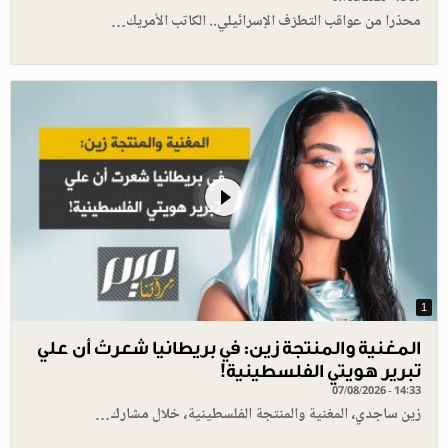
محذرا من عواقب التطرّف الإسرائيلي.. الكاتب الأمريك…
1
المغنية والمنتجة زين: في بريطانيا شعرتُ أن علي
تبرير هويتي الفلسطينية!
07/08/2026 - 14:33
زين ساجدي، المغنية والمنتجة الفلسطينية، خلال مشارك…