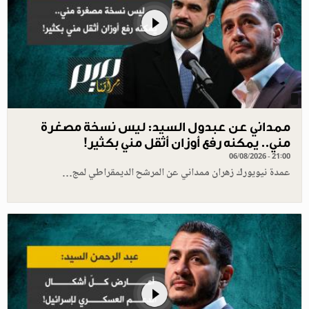
ممداني عن عبدول السيد: ليس نسخة مصغرة
مني.. يمكنه رفع أوزان أثقل مني بكثير!
06/08/2026 - 21:00
عمدة نيويورك زهران ممداني عن المرشح الديمقراطي لمج…