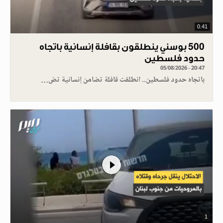
0.41
500 بوسني ينطلقون بقافلة إنسانية باتجاه
حدود فلسطين
05/08/2026 - 20:47
باتجاه حدود فلسطين.. انطلقت قافلة تضامن إنسانية تض…
1