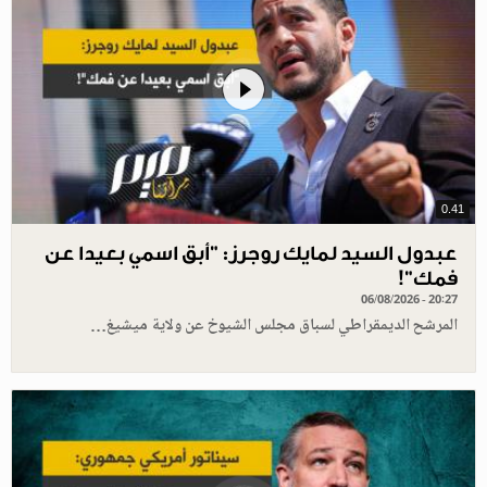
0.41
عبدول السيد لمايك روجرز: "أبق اسمي بعيدا عن
فمك"!
06/08/2026 - 20:27
المرشح الديمقراطي لسباق مجلس الشيوخ عن ولاية ميشيغ…