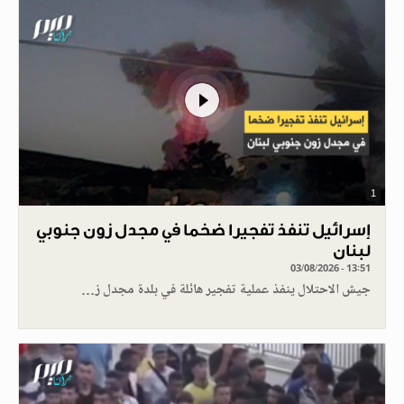
1
إسرائيل تنفذ تفجيرا ضخما في مجدل زون جنوبي
لبنان
03/08/2026 - 13:51
جيش الاحتلال ينفذ عملية تفجير هائلة في بلدة مجدل ز…