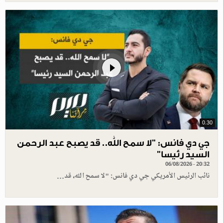
0.30
جي دي فانس: ”لا سمح الله.. قد يصبح عبد الرحمن
السيد رئيسا”
06/08/2026 - 20:32
نائب الرئيس الأمريكي جي دي فانس: "لا سمح الله، قد…