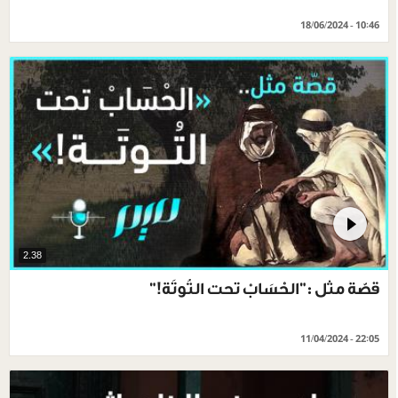
18/06/2024 - 10:46
2.38
قصّة مثل :"الحْسَابْ تحت التُوتَة!"
11/04/2024 - 22:05