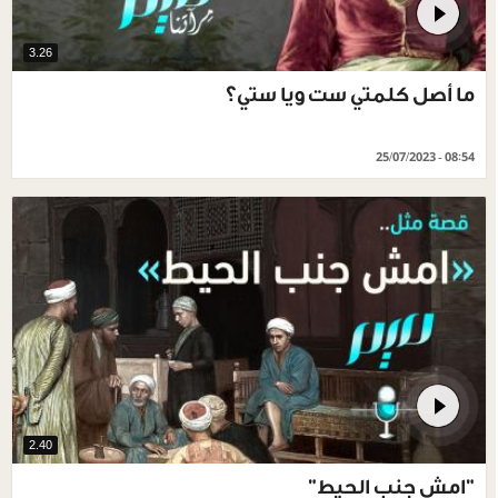
3.26
ما أصل كلمتي ست ويا ستي؟
25/07/2023 - 08:54
2.40
"امش جنب الحيط"