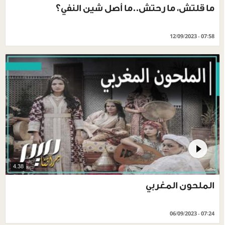
ما قلتش، ما رحتش..ما أصل شين النفي؟
12/09/2023 - 07:58
4.38
الملحون المغربي
06/09/2023 - 07:24