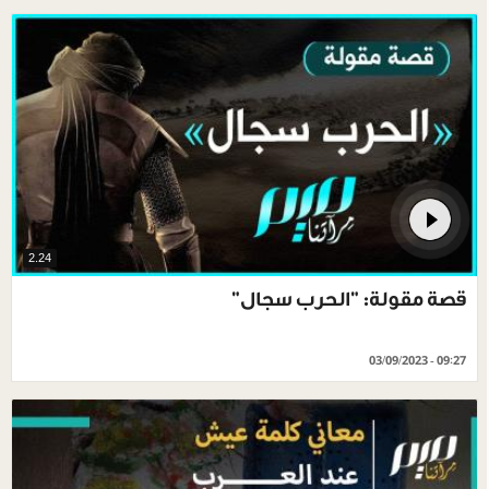
2.24
قصة مقولة: "الحرب سجال"
03/09/2023 - 09:27