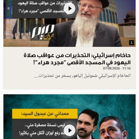
1
حاخام إسرائيلي: التحذيرات من عواقب صلاة
اليهود في المسجد الأقصى "مجرد هراء"!
07/08/2026 - 11:16
الحاخام الإسرائيلي شموئيل إلياهو، يسخر من تحذيرات…