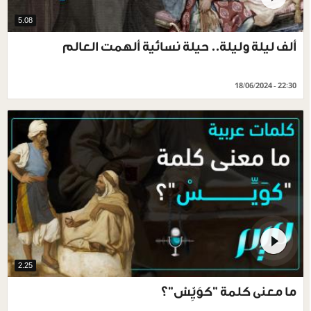
5.08
ألف ليلة وليلة.. حيلة نسائية ألهمت العالم
18/06/2024 - 22:30
2.25
ما معنى كلمة "كوَيِّسْ"؟