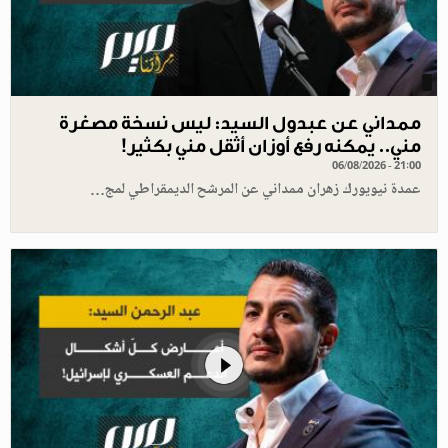
ممداني عن عبدول السيد: ليس نسخة مصغرة
مني.. يمكنه رفع أوزان أثقل مني بكثير!
06/08/2026 - 21:00
عمدة نيويورك زهران ممداني عن المرشح الديمقراطي لمج…