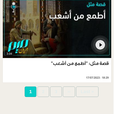
3.04
قصة مثل: "أطمع من أشعب"
17/07/2023 - 18:29
Pagination
Current
1
Page
2
Page
3
Next
››
Last
Last »
page
page
page