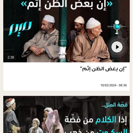
2.38
"إن بعض الظن إثم"
10/02/2024 - 08:36