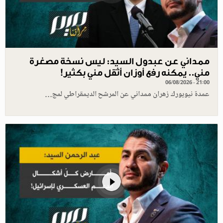
ممداني عن عبدول السيد: ليس نسخة مصغرة
مني.. يمكنه رفع أوزان أثقل مني بكثير!
06/08/2026 - 21:00
عمدة نيويورك زهران ممداني عن المرشح الديمقراطي لمج…