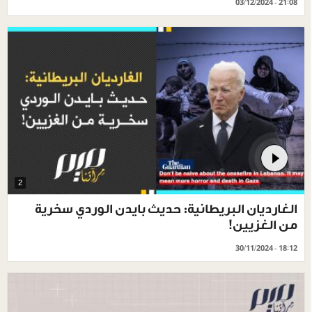
03/12/2024 - 21:08
2
الغارديان البريطانية: حديث بايدن الوردي سخرية
من الغزيين!
30/11/2024 - 18:12