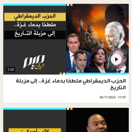
2.09
الحزب الديمقراطي ملطخا بدماء غزة.. إلى مزبلة
التاريخ
06/11/2024 - 17:07