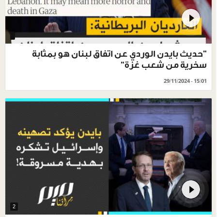
"حديث ‎بايدن الوردي عن اتفاق ‎لبنان هو بمثابة
سخرية من شعب ‎غزة"
29/11/2024 - 15:01
2