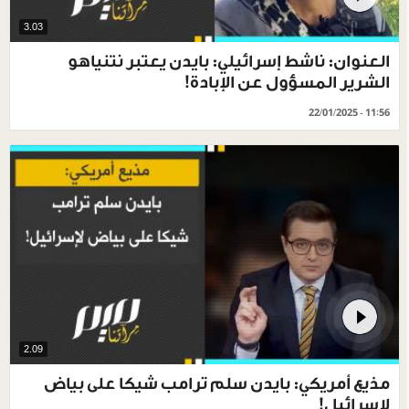
3.03
العنوان: ناشط إسرائيلي: بايدن يعتبر نتنياهو
الشرير المسؤول عن الإبادة!
22/01/2025 - 11:56
2.09
مذيع أمريكي: بايدن سلم ترامب شيكا على بياض
لإسرائيل!