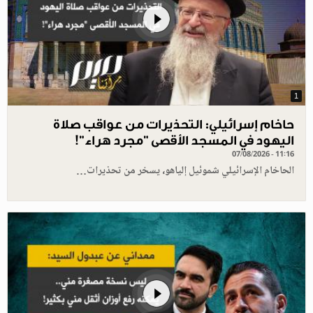
1
حاخام إسرائيلي: التحذيرات من عواقب صلاة
اليهود في المسجد الأقصى "مجرد هراء"!
07/08/2026 - 11:16
الحاخام الإسرائيلي شموئيل إلياهو، يسخر من تحذيرات…