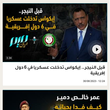
3.34
قيل النيجر.. إيكواس تدخلت عسكريا في 6 دول
إفريقية
30/08/2023 - 12:24