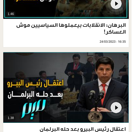
1.46
البرهان: الانقلابات بيعملوها السياسيين موش
العساكر!
24/03/2023 - 16:35
1.38
اعتقال رئيس البيرو بعد حله البرلمان