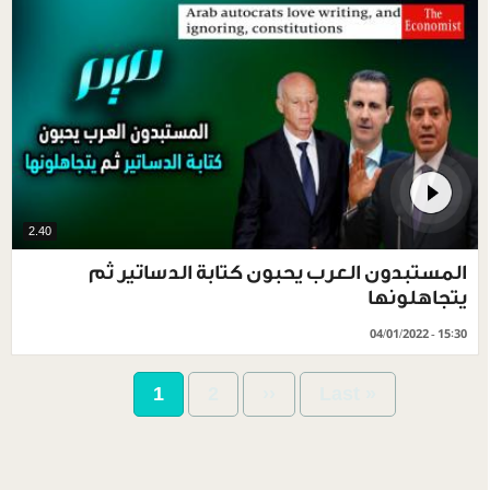
2.40
المستبدون العرب يحبون كتابة الدساتير ثم
يتجاهلونها
04/01/2022 - 15:30
Pagination
Current
1
Page
2
Next
››
Last
Last »
page
page
page