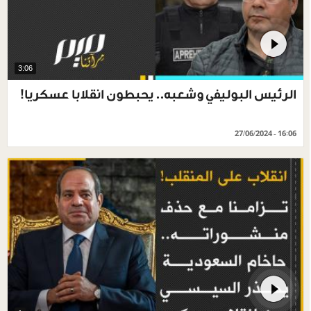
3:06
الرئيس البوليفي وشعبه.. يحبطون انقلابا عسكريا!
27/06/2024 - 16:06