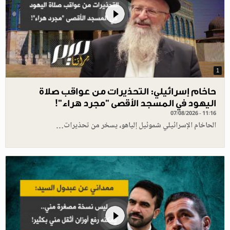
1
حاخام إسرائيلي: التحذيرات من عواقب صلاة
اليهود في المسجد الأقصى "مجرد هراء"!
07/08/2026 - 11:16
الحاخام الإسرائيلي شموئيل إلياهو، يسخر من تحذيرات…