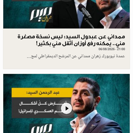
ممداني عن عبدول السيد: ليس نسخة مصغرة
مني.. يمكنه رفع أوزان أثقل مني بكثير!
06/08/2026 - 21:00
عمدة نيويورك زهران ممداني عن المرشح الديمقراطي لمج…