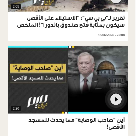
2.05
تقرير لـ"بي بي سي": "الاستيلاء على الأقصى
سيكون بمثابة فتح صندوق باندورا"! الملخص
18/06/2026 - 22:08
2.20
أين "صاحب الوصاية" مما يحدث للمسجد
الأقصى!