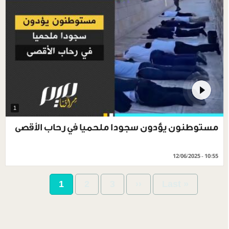
1
مستوطنون يؤدون سجودا ملحميا في رحاب الأقصى
12/06/2025 - 10:55
Pagination
Current
1
Page
2
Page
3
Next
››
Last
Last »
page
page
page