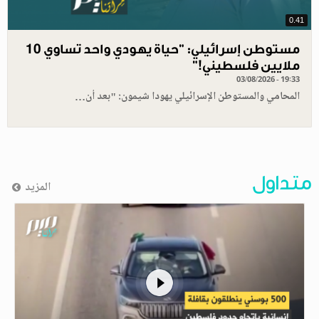
0.41
مستوطن إسرائيلي: "حياة يهودي واحد تساوي 10
ملايين فلسطيني!”
03/08/2026 - 19:33
المحامي والمستوطن الإسرائيلي يهودا شيمون: "بعد أن…
متداول
المزيد