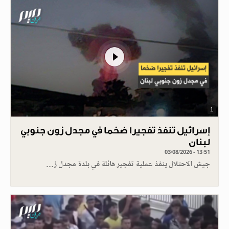
1
إسرائيل تنفذ تفجيرا ضخما في مجدل زون جنوبي
لبنان
03/08/2026 - 13:51
جيش الاحتلال ينفذ عملية تفجير هائلة في بلدة مجدل ز…