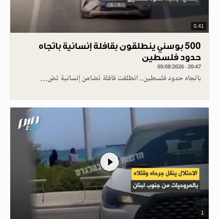
0.41
500 بوسني ينطلقون بقافلة إنسانية باتجاه
حدود فلسطين
05/08/2026 - 20:47
باتجاه حدود فلسطين.. انطلقت قافلة تضامن إنسانية تض…
1