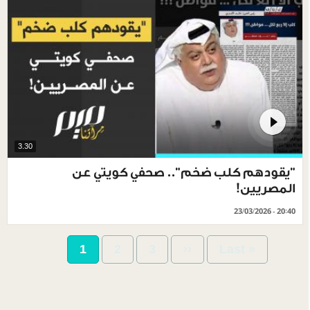
3.30
‏"يقودهم كلب ضخم".. صحفي كويتي عن
المصريين!
23/03/2026 - 20:40
Pagination
Current
1
Page
2
Page
3
Next
››
Last
Last »
page
page
page