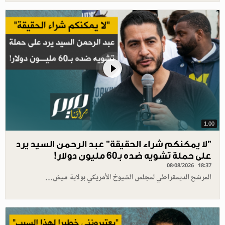
1.00
"لا يمكنكم شراء الحقيقة" عبد الرحمن السيد يرد
على حملة تشويه ضده بـ60 مليون دولار!
08/08/2026 - 18:37
المرشح الديمقراطي لمجلس الشيوخ الأمريكي بولاية ميش…