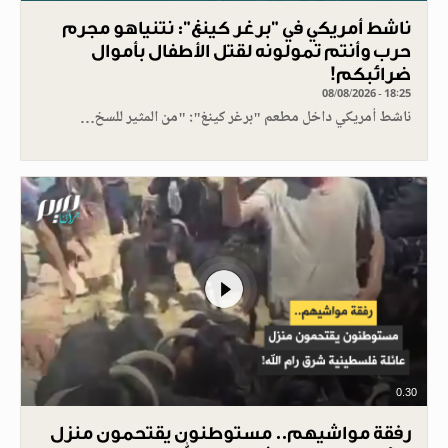
ناشط أمريكي في "برغر كينغ": نتنياهو مجرم
حرب وأنتم تمولونه لقتل الأطفال بأموال
ضرائبكم!
08/08/2026 - 18:25
ناشط أمريكي داخل مطعم "برغر كينغ": "من المثير للسخ…
0.30
رفقة مواشيهم.. مستوطنون يقتحمون منزل