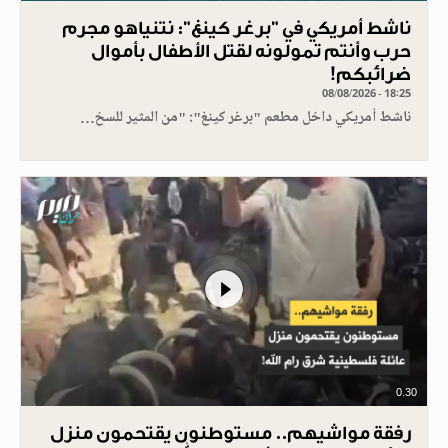
ناشط أمريكي في "برغر كينغ": نتنياهو مجرم
حرب وأنتم تمولونه لقتل الأطفال بأموال
ضرائبكم!
08/08/2026 - 18:25
ناشط أمريكي داخل مطعم "برغر كينغ": "من المثير للسخ…
0.30
رفقة مواشيهم.. مستوطنون يقتحمون منزل