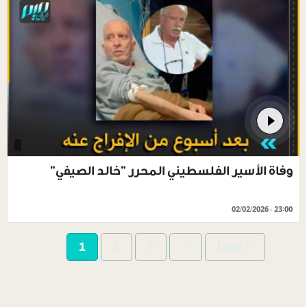
وفاة الأسير الفلسطيني المحرر "خالد الصيفي"
02/02/2026 - 23:00
Pagination
Current
1
Page
2
Page
3
Next
››
Last
Last »
page
page
page