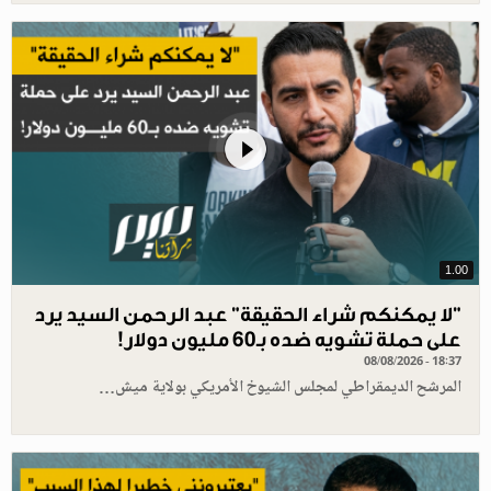
1.00
"لا يمكنكم شراء الحقيقة" عبد الرحمن السيد يرد
على حملة تشويه ضده بـ60 مليون دولار!
08/08/2026 - 18:37
المرشح الديمقراطي لمجلس الشيوخ الأمريكي بولاية ميش…