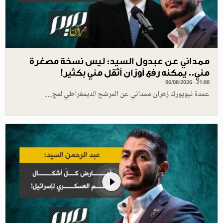
ممداني عن عبدول السيد: ليس نسخة مصغرة
مني.. يمكنه رفع أوزان أثقل مني بكثير!
06/08/2026 - 21:00
عمدة نيويورك زهران ممداني عن المرشح الديمقراطي لمج…