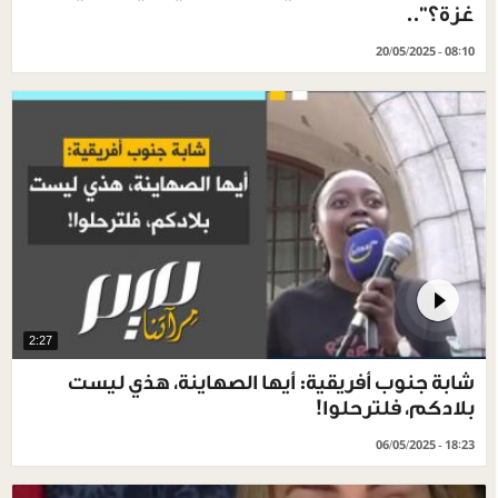
غزة؟"..
20/05/2025 - 08:10
2:27
شابة جنوب أفريقية: أيها الصهاينة، هذي ليست
بلادكم، فلترحلوا!
06/05/2025 - 18:23