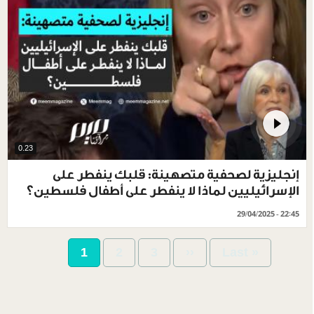
0.23
إنجليزية لصحفية متصهينة: قلبك ينفطر على
الإسرائيليين لماذا لا ينفطر على أطفال فلسطين؟
29/04/2025 - 22:45
Pagination
Current
1
Page
2
Page
3
Next
››
Last
Last »
page
page
page