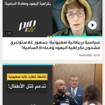
1:23
سياسية بريطانية صهيونية: جمهور غلاستونبري
مشحون بكراهية اليهود ومعاداة السامية!
03/07/2025 - 07:47