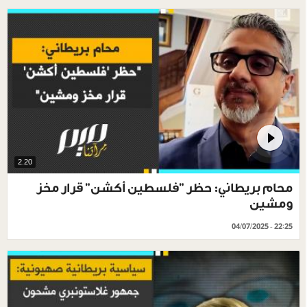
2.20
محام بريطاني: حظر "فلسطين أكشن" قرار مخز
ومشين
04/07/2025 - 22:25