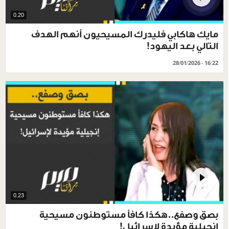
0.20
مايك هاكابي فليدرك المسيحيون أنهم الهدف
التالي بعد اليهود!
28/01/2026 - 16:22
0.23
بصق وصفع..هكذا كافأ مستوطنون مسيحية
إنجيلية مؤيدة لإسرائيل!