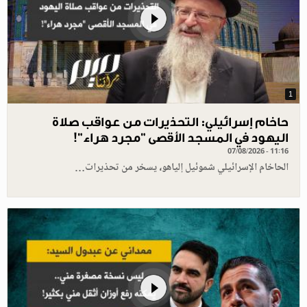
1
حاخام إسرائيلي: التحذيرات من عواقب صلاة
اليهود في المسجد الأقصى "مجرد هراء"!
07/08/2026 - 11:16
الحاخام الإسرائيلي شموئيل إلياهو، يسخر من تحذيرات…