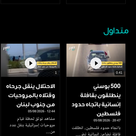
متداول
1
0.41
500 بوسني
الاحتلال ينقل جرحاه
ينطلقون بقافلة
وقتلاه بالمروحيات
إنسانية باتجاه حدود
من جنوب لبنان
05/08/2026 - 12:44
فلسطين
مشاهد توثق لحظة قيام
05/08/2026 - 20:47
مروحيات إسرائيلية بنقل عدد
باتجاه حدود فلسطين.. انطلقت
من…
قافلة تضامن إنسانية تض…