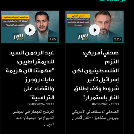
1.05
2.20
صحفي أمريكي:
عبد الرحمن السيد
التزم
للديمقراطيين:
الفلسطينيون لكن
"مهمتنا الآن هزيمة
إسرائيل تغير
مايك روجرز
شروط وقف إطلاق
والقضاء على
النار باستمرار!
الترامبية"
06/08/2026 - 19:13
06/08/2026 - 19:13
الصحفي الاستقصائي الأمريكي
المرشح الديمقراطي لمجلس
جيريمي سكاهيل: "قتل أكث…
الشيوخ عن ميشيغان عبد
الرح…