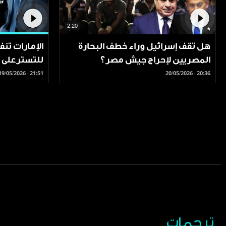
2.20
هل تقف إسرائيل وراء خطف البحارة
المصريين لإحراج جيش مصر؟
للتسترعلى ف
يوسف العتيب
19/05/2026 - 21:51
20/05/2026 - 20:36
ترجمات