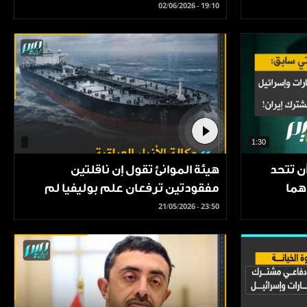
02/06/2026 - 19:10
1:30
ن تتحد
هيئة الموانئ تقول إن ناقلتين
هما
مفقودتين ترفعان علم بوليفيا لم
تدخلا المياه العراقية.
21/05/2026 - 23:50