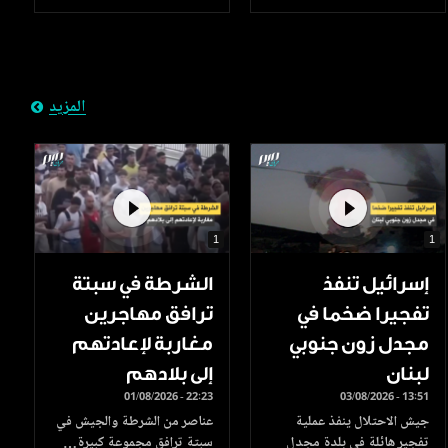
المزيد
1
1
إسرائيل تنفذ
الشرطة في سبتة
تفجيرا ضخما في
ترافق مهاجرين
مجدل زون جنوبي
مغاربة لإعادتهم
لبنان
إلى بلادهم
01/08/2026 - 22:23
03/08/2026 - 13:51
جيش الاحتلال ينفذ عملية
عناصر من الشرطة والجيش في
تفجير هائلة في بلدة مجدل
سبتة ترافق مجموعة كبيرة…