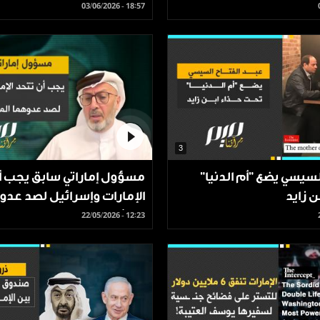
03/06/2026 - 18:57
3
لسيسي يضع "أم الدنيا"
مسؤول إماراتي سابق يجب أ
ن زايد
الإمارات وإسرائيل لصد عدو
المشترك
22/05/2026 - 12:23