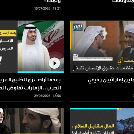
لمفاوضات
ولماذا؟
15/07/2026 - 19:21
ن إماراتيين رفيعي
بعدما أرادت زج الخليج العرب
الحرب.. الإمارات تفاوض الح
الثوري الإيراني!‬
29/06/2026 - 18:58