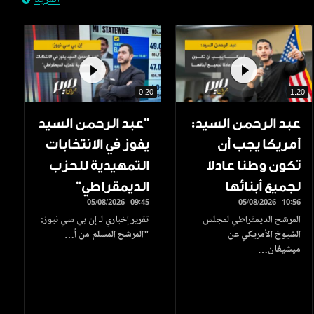
المزيد
0.20
1.20
عبد الرحمن السيد:
"عبد الرحمن السيد
أمريكا يجب أن
يفوز في الانتخابات
تكون وطنا عادلا
التمهيدية للحزب
لجميع أبنائها
الديمقراطي"
05/08/2026 - 09:45
05/08/2026 - 10:56
المرشح الديمقراطي لمجلس
تقرير إخباري لـ إن بي سي نيوز:
الشيوخ الأمريكي عن
"المرشح المسلم من أ…
ميشيغان…