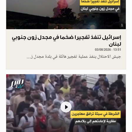
1
إسرائيل تنفذ تفجيرا ضخما في مجدل زون جنوبي
لبنان
03/08/2026 - 13:51
جيش الاحتلال ينفذ عملية تفجير هائلة في بلدة مجدل ز…