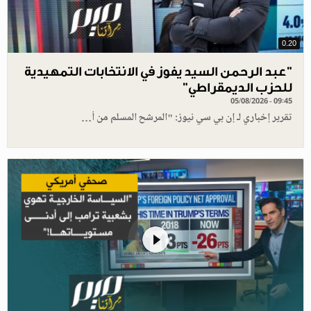
0.20
"عبد الرحمن السيد يفوز في الانتخابات التمهيدية
للحزب الديمقراطي"
05/08/2026 - 09:45
تقرير إخباري لـ إن بي سي نيوز: "المرشح المسلم من أ…