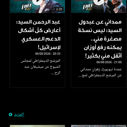
2.20
ممداني عن عبدول
عبد الرحمن السيد:
السيد: ليس نسخة
أعارض كلّ أشكال
مصغرة مني..
الدعم العسكري
يمكنه رفع أوزان
لإسرائيل!
06/08/2026 - 20:33
أثقل مني بكثير!
المرشح الديمقراطي لمجلس
06/08/2026 - 21:00
الشيوخ عن ميشيغان عبد
عمدة نيويورك زهران ممداني
الرح…
عن المرشح الديمقراطي لمج…
المزيد