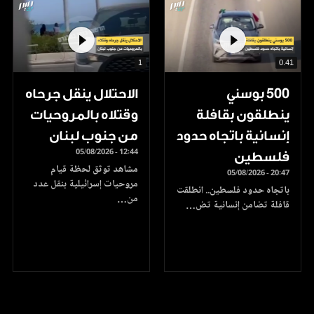
1
0.41
500 بوسني
الاحتلال ينقل جرحاه
ينطلقون بقافلة
وقتلاه بالمروحيات
إنسانية باتجاه حدود
من جنوب لبنان
05/08/2026 - 12:44
فلسطين
مشاهد توثق لحظة قيام
05/08/2026 - 20:47
مروحيات إسرائيلية بنقل عدد
باتجاه حدود فلسطين.. انطلقت
من…
قافلة تضامن إنسانية تض…