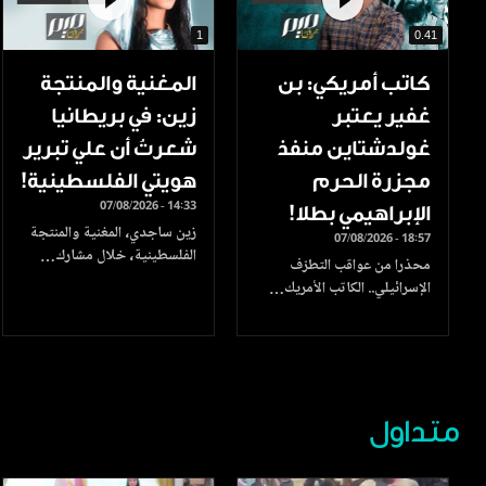
1
0.41
كاتب أمريكي: بن
المغنية والمنتجة
غفير يعتبر
زين: في بريطانيا
غولدشتاين منفذ
شعرتُ أن علي تبرير
مجزرة الحرم
هويتي الفلسطينية!
07/08/2026 - 14:33
الإبراهيمي بطلا!
زين ساجدي، المغنية والمنتجة
07/08/2026 - 18:57
الفلسطينية، خلال مشارك…
محذرا من عواقب التطرّف
الإسرائيلي.. الكاتب الأمريك…
متداول