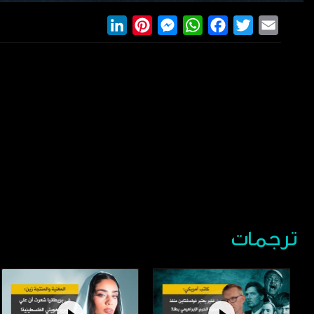
LinkedIn
Pinterest
Messenger
WhatsApp
Facebook
Twitter
Email
ترجمات