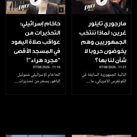
1
2
مارجوري تايلور
حاخام إسرائيلي:
غرين: لماذا ننتخب
التحذيرات من
الجمهوريين وهم
عواقب صلاة اليهود
يخوضون حروبا لا
في المسجد الأقصى
شأن لنا بها؟
"مجرد هراء"!
07/08/2026 - 11:16
07/08/2026 - 11:21
النائبة الجمهورية السابقة في
الحاخام الإسرائيلي شموئيل
الكونغرس الأمريكي، ما…
إلياهو، يسخر من تحذيرات…