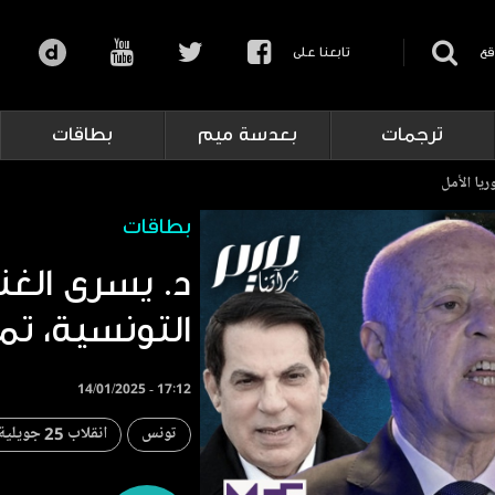
قع
تابعنا على
ترجمات
بعدسة ميم
بطاقات
يا الأمل
بطاقات
د. يسرى الغن
التونسية، تم
14/01/2025 - 17:12
تونس
انقلاب 25 جويلية