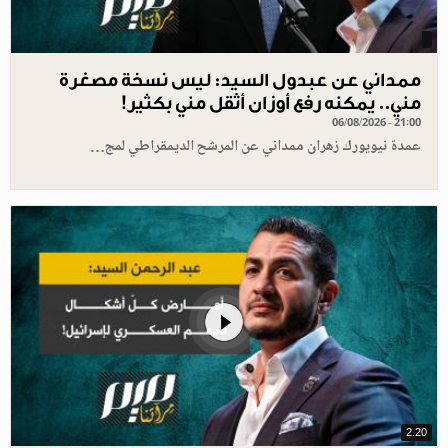
ممداني عن عبدول السيد: ليس نسخة مصغرة
مني.. يمكنه رفع أوزان أثقل مني بكثير!
06/08/2026 - 21:00
عمدة نيويورك زهران ممداني عن المرشح الديمقراطي لمج…
2.20