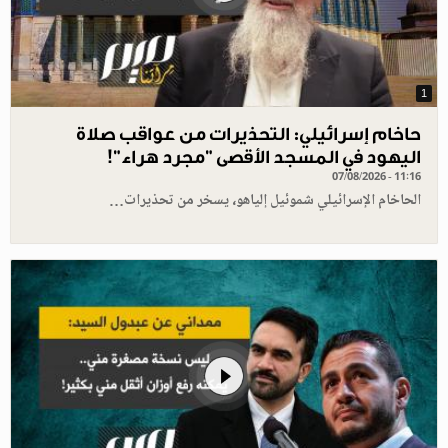
1
حاخام إسرائيلي: التحذيرات من عواقب صلاة
اليهود في المسجد الأقصى "مجرد هراء"!
07/08/2026 - 11:16
الحاخام الإسرائيلي شموئيل إلياهو، يسخر من تحذيرات…