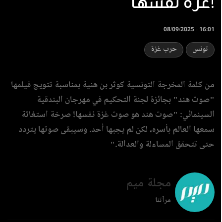
غزة نفسها!
08/09/2025 - 16:01
تونس
حرب غزة
‏من كلمة المخرجة التونسية كوثر بن هنية بمناسبة تتويج فيلمها
"صوت هند" بجائزة لجنة التحكيم في مهرجان البندقية
السينمائي: "صوت هند هو صوت غزة نفسها! صرخة استغاثة
سمعها العالم بأسره، لكن لم يجبها أحد. وسيبقى صوتها يتردد
حتى تتحقق المساءلة والعدالة."
مجلة ميم
مرآتنا