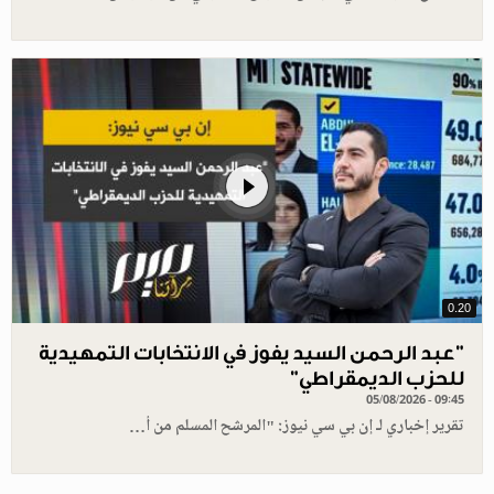
0.20
"عبد الرحمن السيد يفوز في الانتخابات التمهيدية
للحزب الديمقراطي"
05/08/2026 - 09:45
تقرير إخباري لـ إن بي سي نيوز: "المرشح المسلم من أ…