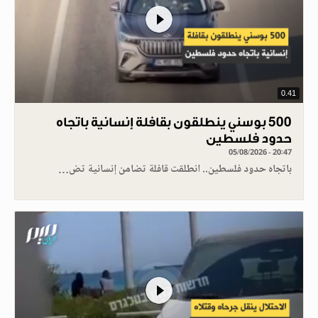
0.41
500 بوسني ينطلقون بقافلة إنسانية باتجاه
حدود فلسطين
05/08/2026 - 20:47
باتجاه حدود فلسطين.. انطلقت قافلة تضامن إنسانية تض…