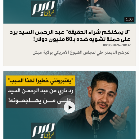
1.00
"لا يمكنكم شراء الحقيقة" عبد الرحمن السيد يرد
على حملة تشويه ضده بـ60 مليون دولار!
08/08/2026 - 18:37
المرشح الديمقراطي لمجلس الشيوخ الأمريكي بولاية ميش…