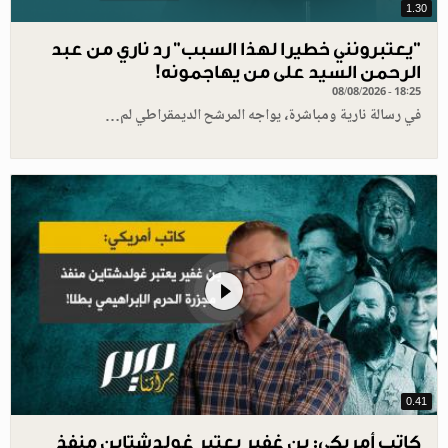
1.30
"يعتبرونني خطيرا لهذا السبب" رد ناري من عبد
الرحمن السيد على من يهاجمونه!
08/08/2026 - 18:25
في رسالة نارية ومباشرة، يواجه المرشح الديمقراطي لم…
0.41
كاتب أمريكي: بن غفير يعتبر غولدشتاين منفذ