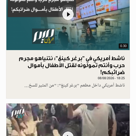
0.30
ناشط أمريكي في "برغر كينغ": نتنياهو مجرم
حرب وأنتم تمولونه لقتل الأطفال بأموال
ضرائبكم!
08/08/2026 - 18:25
ناشط أمريكي داخل مطعم "برغر كينغ": "من المثير للسخ…