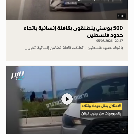
0.41
500 بوسني ينطلقون بقافلة إنسانية باتجاه
حدود فلسطين
05/08/2026 - 20:47
باتجاه حدود فلسطين.. انطلقت قافلة تضامن إنسانية تض…
1