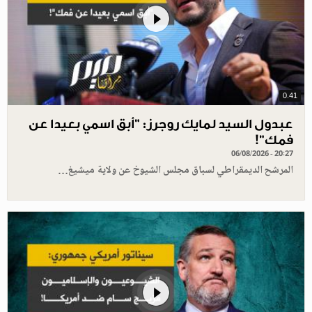
0.41
عبدول السيد لمايك روجرز: "أبق اسمي بعيدا عن
فمك"!
06/08/2026 - 20:27
المرشح الديمقراطي لسباق مجلس الشيوخ عن ولاية ميشيغ…