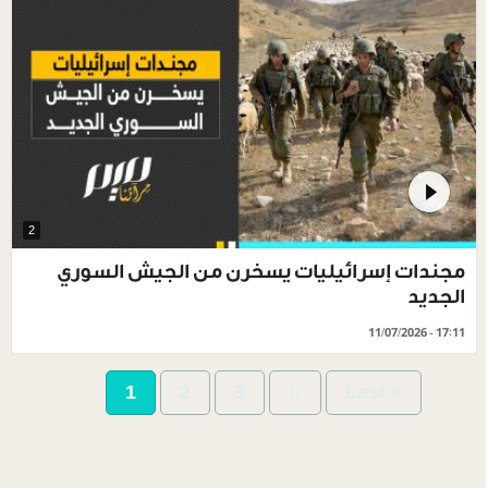
2
مجندات إسرائيليات يسخرن من الجيش السوري
الجديد
11/07/2026 - 17:11
Pagination
Current
1
Page
2
Page
3
Next
››
Last
Last »
page
page
page