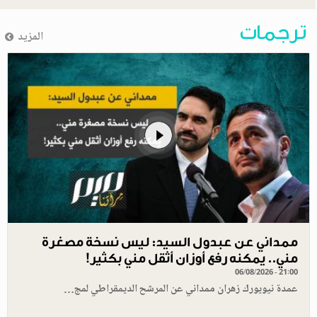
ترجمات
المزيد
ممداني عن عبدول السيد: ليس نسخة مصغرة
مني.. يمكنه رفع أوزان أثقل مني بكثير!
06/08/2026 - 21:00
عمدة نيويورك زهران ممداني عن المرشح الديمقراطي لمج…