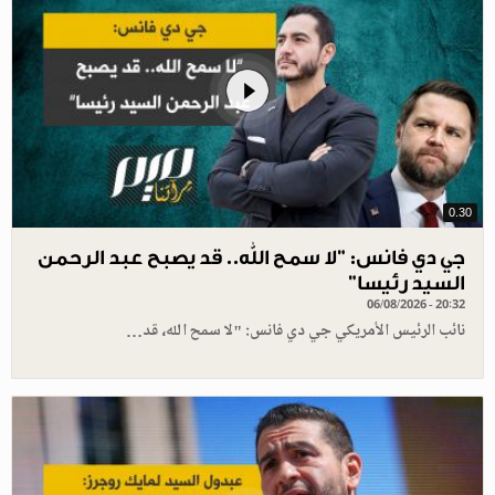
0.30
جي دي فانس: ”لا سمح الله.. قد يصبح عبد الرحمن
السيد رئيسا”
06/08/2026 - 20:32
نائب الرئيس الأمريكي جي دي فانس: "لا سمح الله، قد…