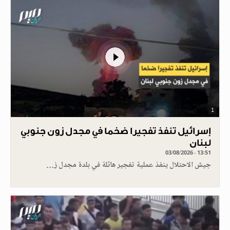
1
إسرائيل تنفذ تفجيرا ضخما في مجدل زون جنوبي
لبنان
03/08/2026 - 13:51
جيش الاحتلال ينفذ عملية تفجير هائلة في بلدة مجدل ز…