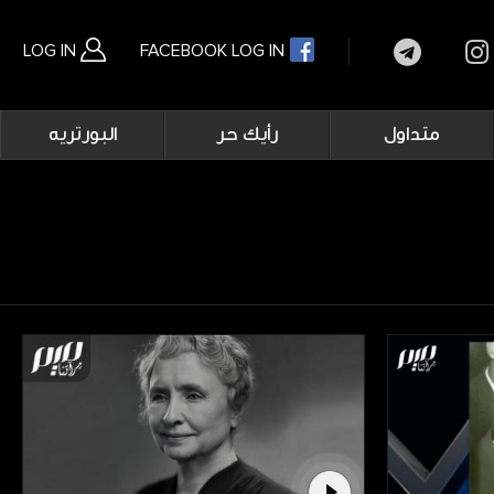
LOG IN
FACEBOOK LOG IN
Main
متداول
رأيك حر
البورتريه
navigation
بحث متقدم