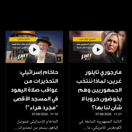
1
2
مارجوري تايلور
حاخام إسرائيلي:
غرين: لماذا ننتخب
التحذيرات من
الجمهوريين وهم
عواقب صلاة اليهود
يخوضون حروبا لا
في المسجد الأقصى
شأن لنا بها؟
"مجرد هراء"!
07/08/2026 - 11:16
07/08/2026 - 11:21
النائبة الجمهورية السابقة في
الحاخام الإسرائيلي شموئيل
الكونغرس الأمريكي، ما…
إلياهو، يسخر من تحذيرات…