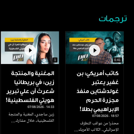
ترجمات
1
0.41
كاتب أمريكي: بن
المغنية والمنتجة
غفير يعتبر
زين: في بريطانيا
غولدشتاين منفذ
شعرتُ أن علي تبرير
مجزرة الحرم
هويتي الفلسطينية!
07/08/2026 - 14:33
الإبراهيمي بطلا!
زين ساجدي، المغنية والمنتجة
07/08/2026 - 18:57
الفلسطينية، خلال مشارك…
محذرا من عواقب التطرّف
الإسرائيلي.. الكاتب الأمريك…