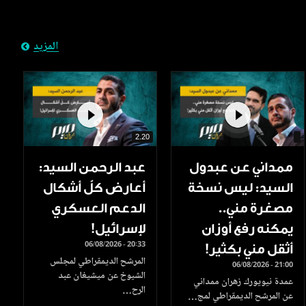
المزيد
2.20
ممداني عن عبدول
عبد الرحمن السيد:
السيد: ليس نسخة
أعارض كلّ أشكال
مصغرة مني..
الدعم العسكري
يمكنه رفع أوزان
لإسرائيل!
06/08/2026 - 20:33
أثقل مني بكثير!
المرشح الديمقراطي لمجلس
06/08/2026 - 21:00
الشيوخ عن ميشيغان عبد
عمدة نيويورك زهران ممداني
الرح…
عن المرشح الديمقراطي لمج…