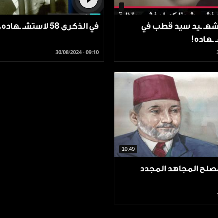
من أقوال الشهـ ـيد ‎سيد قطب في
في الذكرى 58 لاستشـ ـهاده..
ـهاده!
30/08/2024 - 09:10
10.49
لمصلح المجاهد المجدد