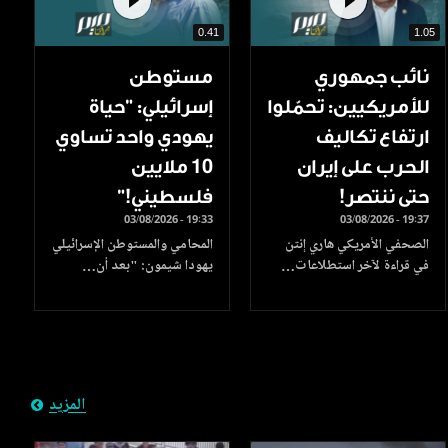
0.41
1.05
نائب جمهوري
مستوطن
للأمريكيين: تحمّلوا
إسرائيلي: "حياة
ارتفاع تكاليف
يهودي واحد تساوي
الحرب على إيران
10 ملايين
حتى ننتصر!
فلسطيني!”
03/08/2026 - 19:33
03/08/2026 - 19:37
الصحفي الأمريكي هاري إنتن
المحامي والمستوطن الإسرائيلي
في قراءة لآخر استطلاعات…
يهودا شيمون: "بعد أن…
المزيد