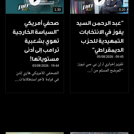
1.30
0.20
"عبد الرحمن السيد
صحفي أمريكي
يفوز في الانتخابات
"السياسة الخارجية
التمهيدية للحزب
تهوي بشعبية
الديمقراطي"
ترامب إلى أدنى
05/08/2026 - 09:45
مستوياتها!
تقرير إخباري لـ إن بي سي نيوز:
03/08/2026 - 19:44
"المرشح المسلم من أ…
الصحفي الأمريكي هاري إنتن
في قراءة لآخر استطلاعات…