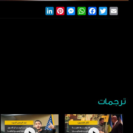
LinkedIn
Pinterest
Messenger
WhatsApp
Facebook
Twitter
Email
ترجمات