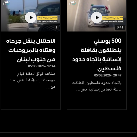
1
0.41
500 بوسني
الاحتلال ينقل جرحاه
ينطلقون بقافلة
وقتلاه بالمروحيات
إنسانية باتجاه حدود
من جنوب لبنان
05/08/2026 - 12:44
فلسطين
مشاهد توثق لحظة قيام
05/08/2026 - 20:47
مروحيات إسرائيلية بنقل عدد
باتجاه حدود فلسطين.. انطلقت
من…
قافلة تضامن إنسانية تض…