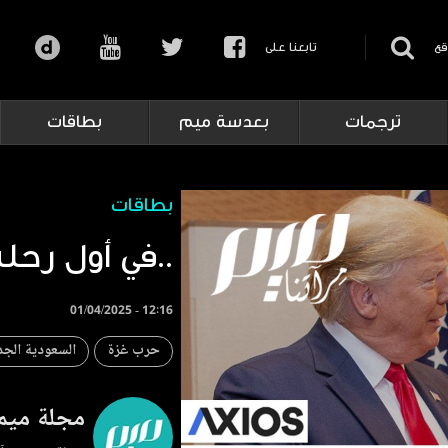
قع
تابعنا على
ترجمات
بعدسة ميم
بطاقات
بطاقات
‏في أول رحلة خارجية له..
01/04/2025 - 12:16
حرب غزة
السعودية الجد
مجلة ميم