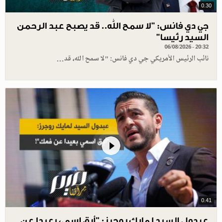
0.30
جي دي فانس: ”لا سمح الله.. قد يصبح عبد الرحمن
السيد رئيسا”
06/08/2026 - 20:32
نائب الرئيس الأمريكي جي دي فانس: "لا سمح الله، قد…
0.41
عبدول السيد لمايك روجرز: "أبق اسمي بعيدا عن