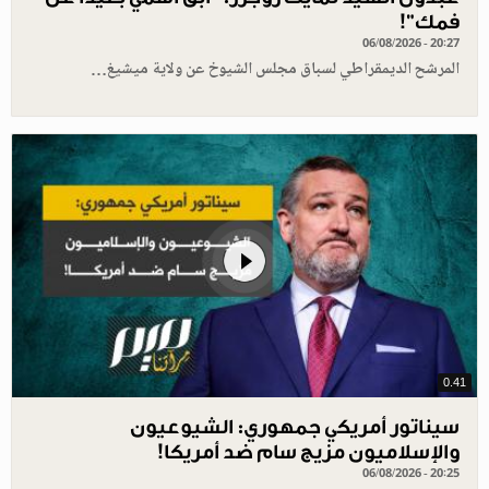
فمك"!
06/08/2026 - 20:27
المرشح الديمقراطي لسباق مجلس الشيوخ عن ولاية ميشيغ…
0.41
سيناتور أمريكي جمهوري: الشيوعيون
والإسلاميون مزيج سام ضد أمريكا!
06/08/2026 - 20:25