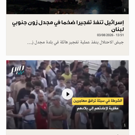
1
إسرائيل تنفذ تفجيرا ضخما في مجدل زون جنوبي
لبنان
03/08/2026 - 13:51
جيش الاحتلال ينفذ عملية تفجير هائلة في بلدة مجدل ز…
1