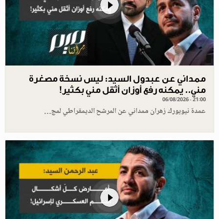
ممداني عن عبدول السيد: ليس نسخة مصغرة
مني.. يمكنه رفع أوزان أثقل مني بكثير!
06/08/2026 - 21:00
عمدة نيويورك زهران ممداني عن المرشح الديمقراطي لمج…