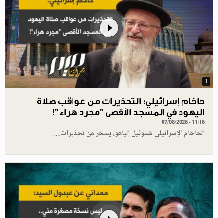
1
حاخام إسرائيلي: التحذيرات من عواقب صلاة
اليهود في المسجد الأقصى "مجرد هراء"!
07/08/2026 - 11:16
الحاخام الإسرائيلي شموئيل إلياهو، يسخر من تحذيرات…