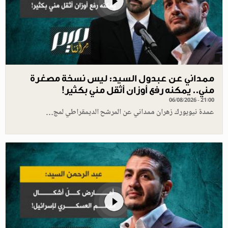
ممداني عن عبدول السيد: ليس نسخة مصغرة
مني.. يمكنه رفع أوزان أثقل مني بكثير!
06/08/2026 - 21:00
عمدة نيويورك زهران ممداني عن المرشح الديمقراطي لمج…