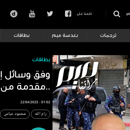
قع
تابعنا على
ترجمات
بعدسة ميم
بطاقات
بطاقات
وفق وسائل 
مقدمة من الأردن..
22/04/2025 - 01:02
رام الله
محمود عباس