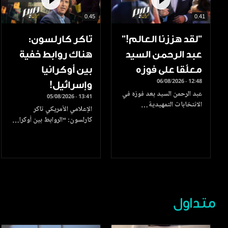
0.45
0.41
”لقد هززنا العالم!”
تاكر كارلسون:
عبد الرحمن السيد
هناك روابط خفية
معلّقا على فوزه
بين أوكرانيا
06/08/2026 - 12:48
وإسرائيل!
عبد الرحمن السيد بعد فوزه في
05/08/2026 - 13:41
الانتخابات التمهيدية…
الإعلامي الأمريكي تاكر
كارلسون: “الروابط بين أوكرا…
متداول