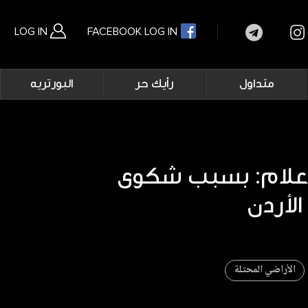
LOG IN
FACEBOOK LOG IN
Main
متداول
رأيك حر
البورتريه
navigation
بحث متقدم
إعلام: بسبب شكوى
الأراضي المحتلة