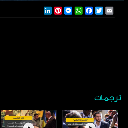
LinkedIn
Pinterest
Messenger
WhatsApp
Facebook
Twitter
Email
ترجمات