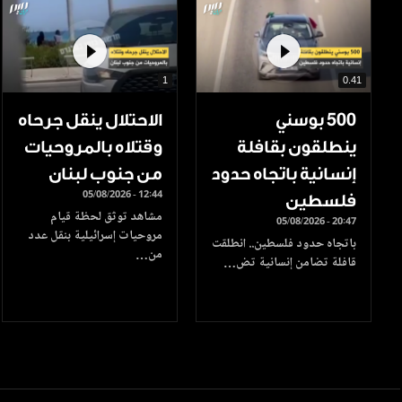
1
0.41
500 بوسني
الاحتلال ينقل جرحاه
ينطلقون بقافلة
وقتلاه بالمروحيات
إنسانية باتجاه حدود
من جنوب لبنان
05/08/2026 - 12:44
فلسطين
مشاهد توثق لحظة قيام
05/08/2026 - 20:47
مروحيات إسرائيلية بنقل عدد
باتجاه حدود فلسطين.. انطلقت
من…
قافلة تضامن إنسانية تض…