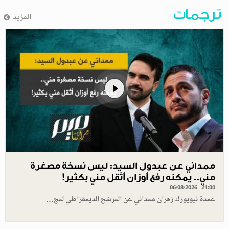
ترجمات
المزيد
ممداني عن عبدول السيد: ليس نسخة مصغرة
مني.. يمكنه رفع أوزان أثقل مني بكثير!
06/08/2026 - 21:00
عمدة نيويورك زهران ممداني عن المرشح الديمقراطي لمج…