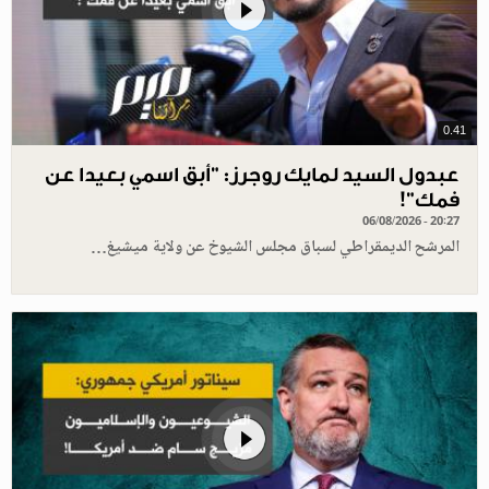
0.41
عبدول السيد لمايك روجرز: "أبق اسمي بعيدا عن
فمك"!
06/08/2026 - 20:27
المرشح الديمقراطي لسباق مجلس الشيوخ عن ولاية ميشيغ…