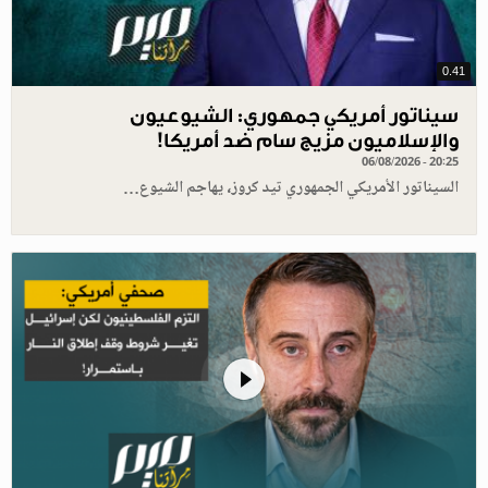
0.41
سيناتور أمريكي جمهوري: الشيوعيون
والإسلاميون مزيج سام ضد أمريكا!
06/08/2026 - 20:25
السيناتور الأمريكي الجمهوري تيد كروز، يهاجم الشيوع…