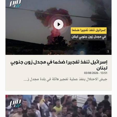
1
إسرائيل تنفذ تفجيرا ضخما في مجدل زون جنوبي
لبنان
03/08/2026 - 13:51
جيش الاحتلال ينفذ عملية تفجير هائلة في بلدة مجدل ز…