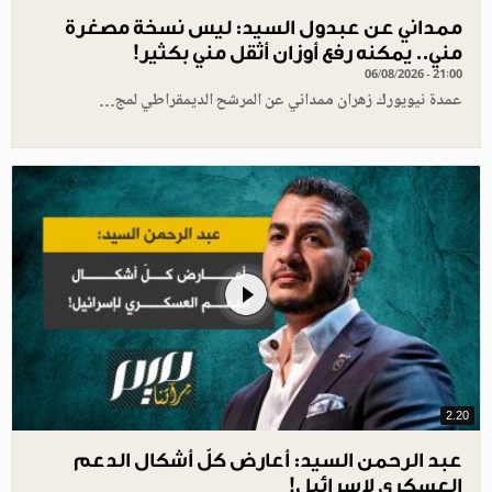
ممداني عن عبدول السيد: ليس نسخة مصغرة
مني.. يمكنه رفع أوزان أثقل مني بكثير!
06/08/2026 - 21:00
عمدة نيويورك زهران ممداني عن المرشح الديمقراطي لمج…
2.20
عبد الرحمن السيد: أعارض كلّ أشكال الدعم
العسكري لإسرائيل!