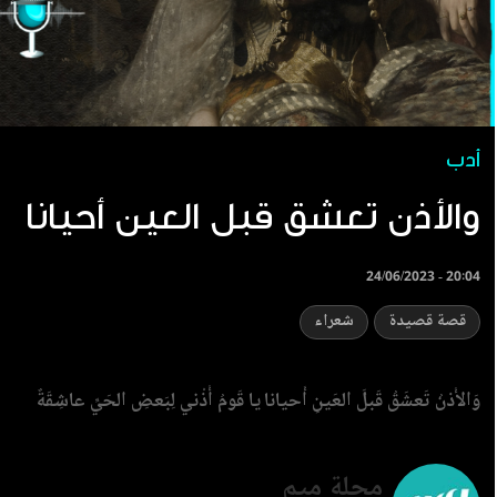
أدب
والأذن تعشق قبل العين أحيانا
24/06/2023 - 20:04
قصة قصيدة
شعراء
وَالأُذنُ تَعشَقُ قَبلَ العَينِ أَحيانا
يا قَومُ أُذْني لِبَعضِ الحَيِّ عاشِقَةٌ
مجلة ميم