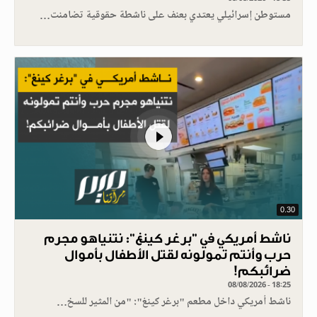
مستوطن إسرائيلي يعتدي بعنف على ناشطة حقوقية تضامنت…
0.30
ناشط أمريكي في "برغر كينغ": نتنياهو مجرم
حرب وأنتم تمولونه لقتل الأطفال بأموال
ضرائبكم!
08/08/2026 - 18:25
ناشط أمريكي داخل مطعم "برغر كينغ": "من المثير للسخ…