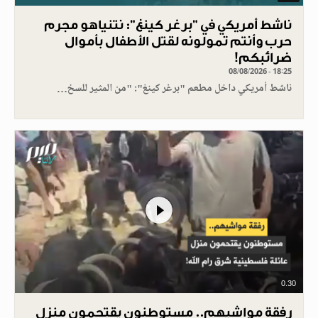
ناشط أمريكي في "برغر كينغ": نتنياهو مجرم
حرب وأنتم تمولونه لقتل الأطفال بأموال
ضرائبكم!
08/08/2026 - 18:25
ناشط أمريكي داخل مطعم "برغر كينغ": "من المثير للسخ…
0.30
رفقة مواشيهم.. مستوطنون يقتحمون منزل