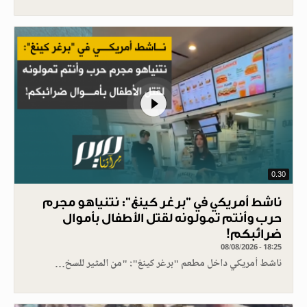
0.30
ناشط أمريكي في "برغر كينغ": نتنياهو مجرم
حرب وأنتم تمولونه لقتل الأطفال بأموال
ضرائبكم!
08/08/2026 - 18:25
ناشط أمريكي داخل مطعم "برغر كينغ": "من المثير للسخ…