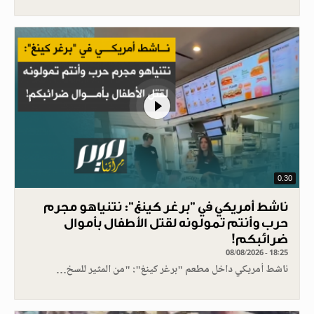
0.30
ناشط أمريكي في "برغر كينغ": نتنياهو مجرم
حرب وأنتم تمولونه لقتل الأطفال بأموال
ضرائبكم!
08/08/2026 - 18:25
ناشط أمريكي داخل مطعم "برغر كينغ": "من المثير للسخ…