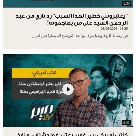
1.30
"يعتبرونني خطيرا لهذا السبب" رد ناري من عبد
الرحمن السيد على من يهاجمونه!
08/08/2026 - 18:25
في رسالة نارية ومباشرة، يواجه المرشح الديمقراطي لم…
0.41
كاتب أمريكي: بن غفير يعتبر غولدشتاين منفذ