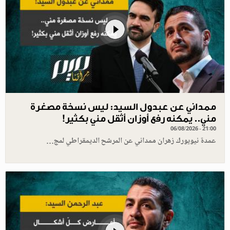
ممداني عن عبدول السيد: ليس نسخة مصغرة
مني.. يمكنه رفع أوزان أثقل مني بكثير!
06/08/2026 - 21:00
عمدة نيويورك زهران ممداني عن المرشح الديمقراطي لمج…