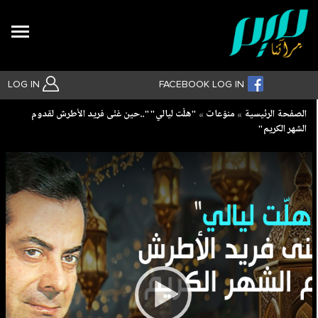
Search
LOG IN
FACEBOOK LOG IN
Breadcrumb
الصفحة الرئيسية
منوّعات
"هلّت ليالي""..حين غنّى فريد الأطرش لقدوم
الشهر الكريم"
بحث متقدم