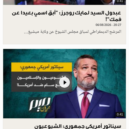
0.41
عبدول السيد لمايك روجرز: "أبق اسمي بعيدا عن
فمك"!
06/08/2026 - 20:27
المرشح الديمقراطي لسباق مجلس الشيوخ عن ولاية ميشيغ…
0.41
سيناتور أمريكي جمهوري: الشيوعيون