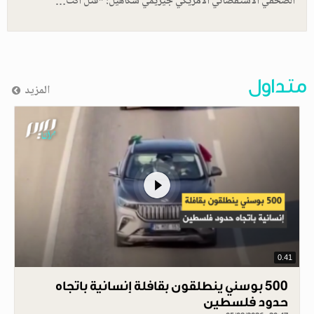
الصحفي الاستقصائي الأمريكي جيريمي سكاهيل: "قتل أكث…
متداول
المزيد
0.41
500 بوسني ينطلقون بقافلة إنسانية باتجاه
حدود فلسطين