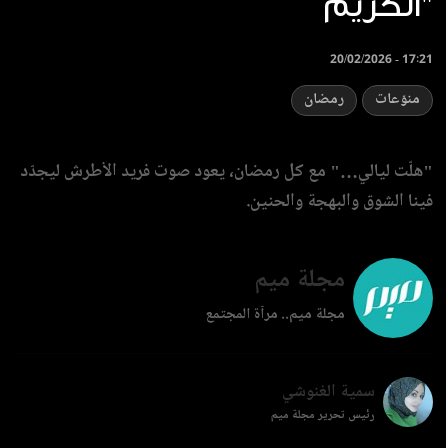
الكريم"
20/02/2026 - 17:21
منوّعات
رمضان
"هلّت ليالي…" مع كل رمضان، يعود صوت فريد الأطرش ليجدّد
فينا الشوق والبهجة والحنين.
مجلة ميم
مجلة ميم.. مرآة المجتمع
سمية الغنوشي
رئيس تحرير مجلة ميم