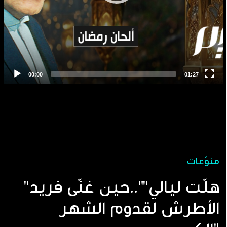
منوّعات
"هلّت ليالي""..حين غنّى فريد
الأطرش لقدوم الشهر