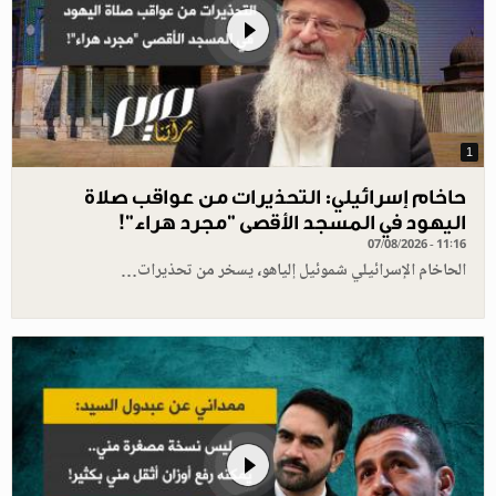
1
حاخام إسرائيلي: التحذيرات من عواقب صلاة
اليهود في المسجد الأقصى "مجرد هراء"!
07/08/2026 - 11:16
الحاخام الإسرائيلي شموئيل إلياهو، يسخر من تحذيرات…