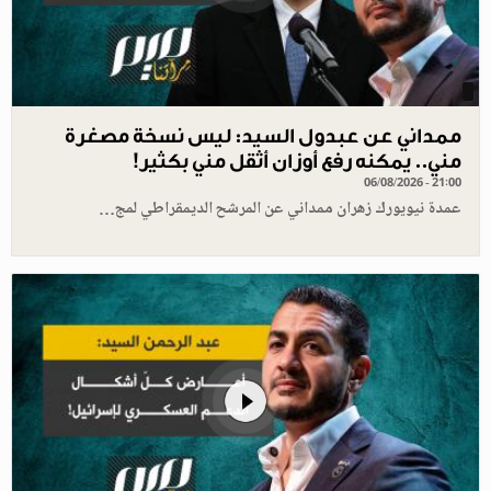
ممداني عن عبدول السيد: ليس نسخة مصغرة
مني.. يمكنه رفع أوزان أثقل مني بكثير!
06/08/2026 - 21:00
عمدة نيويورك زهران ممداني عن المرشح الديمقراطي لمج…