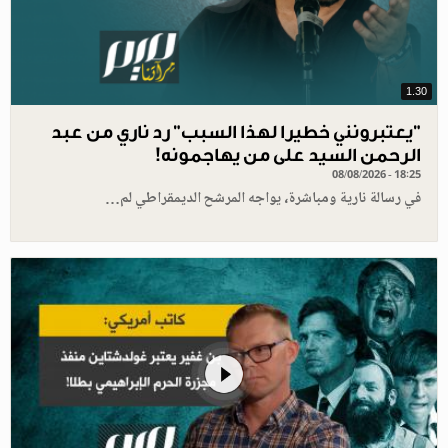
1.30
"يعتبرونني خطيرا لهذا السبب" رد ناري من عبد
الرحمن السيد على من يهاجمونه!
08/08/2026 - 18:25
في رسالة نارية ومباشرة، يواجه المرشح الديمقراطي لم…