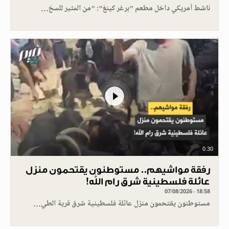
ناشط أمريكي داخل مطعم "برغر كينغ": "من المثير للسخ…
0.30
رفقة مواشيهم.. مستوطنون يقتحمون منزل
عائلة فلسطينية شرق رام الله!
07/08/2026 - 18:58
مستوطنون يقتحمون منزل عائلة فلسطينية شرق قرية الطي…