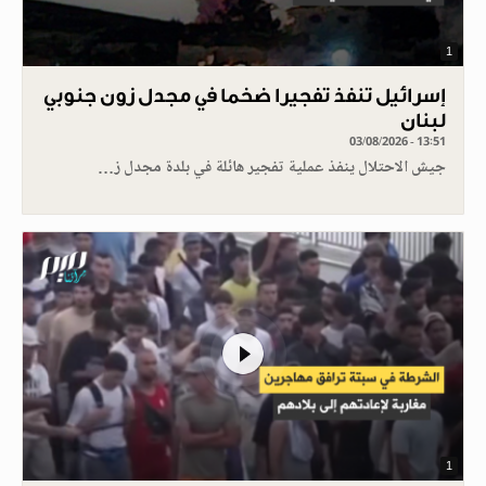
1
إسرائيل تنفذ تفجيرا ضخما في مجدل زون جنوبي
لبنان
03/08/2026 - 13:51
جيش الاحتلال ينفذ عملية تفجير هائلة في بلدة مجدل ز…
1