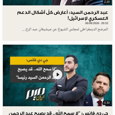
2.20
عبد الرحمن السيد: أعارض كلّ أشكال الدعم
العسكري لإسرائيل!
06/08/2026 - 20:33
المرشح الديمقراطي لمجلس الشيوخ عن ميشيغان عبد الرح…
0.30
جي دي فانس: ”لا سمح الله.. قد يصبح عبد الرحمن