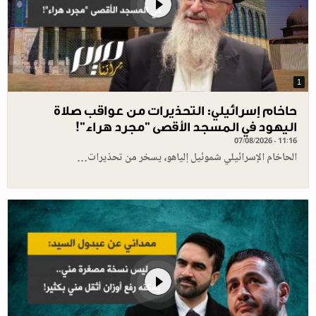
1
حاخام إسرائيلي: التحذيرات من عواقب صلاة
اليهود في المسجد الأقصى "مجرد هراء"!
07/08/2026 - 11:16
الحاخام الإسرائيلي شموئيل إلياهو، يسخر من تحذيرات…