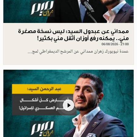
ممداني عن عبدول السيد: ليس نسخة مصغرة
مني.. يمكنه رفع أوزان أثقل مني بكثير!
06/08/2026 - 21:00
عمدة نيويورك زهران ممداني عن المرشح الديمقراطي لمج…