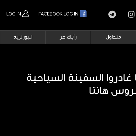
LOG IN
FACEBOOK LOG IN
Main
متداول
رأيك حر
البورتريه
navigation
بحث متقدم
 راكبا غادروا السفينة السياحية
روس هانتا