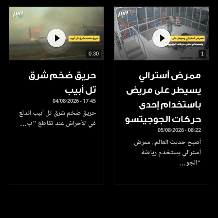
0.30
1
ممرض أسترالي
حريق ضخم شرق
يسيطر على مريض
تل أبيب
04/08/2026 - 17:45
باستخدام إحدى
حريق ضخم شرق تل أبيب اندلع
حركات الجوجيتسو
في الأحراش عند تقاطع "ب…
05/08/2026 - 08:22
أصبح حديث العالم.. ممرض
أسترالي يستخدم رياضة
"الجو…