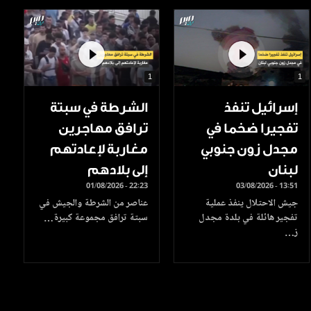
1
1
إسرائيل تنفذ
الشرطة في سبتة
تفجيرا ضخما في
ترافق مهاجرين
مجدل زون جنوبي
مغاربة لإعادتهم
لبنان
إلى بلادهم
01/08/2026 - 22:23
03/08/2026 - 13:51
جيش الاحتلال ينفذ عملية
عناصر من الشرطة والجيش في
تفجير هائلة في بلدة مجدل
سبتة ترافق مجموعة كبيرة…
ز…