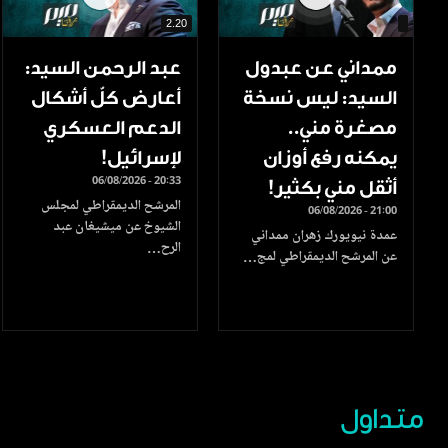
2.20
ممداني عن عبدول
عبد الرحمن السيد:
السيد: ليس نسخة
أعارض كلّ أشكال
مصغرة مني..
الدعم العسكري
يمكنه رفع أوزان
لإسرائيل!
06/08/2026 - 20:33
أثقل مني بكثير!
المرشح الديمقراطي لمجلس
06/08/2026 - 21:00
الشيوخ عن ميشيغان عبد
عمدة نيويورك زهران ممداني
الرح…
عن المرشح الديمقراطي لمج…
متداول