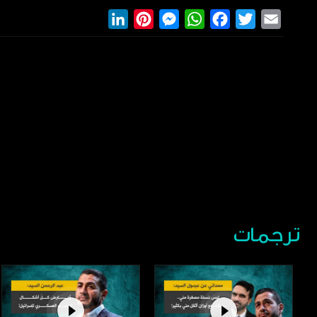
LinkedIn
Pinterest
Messenger
WhatsApp
Facebook
Twitter
Email
ترجمات