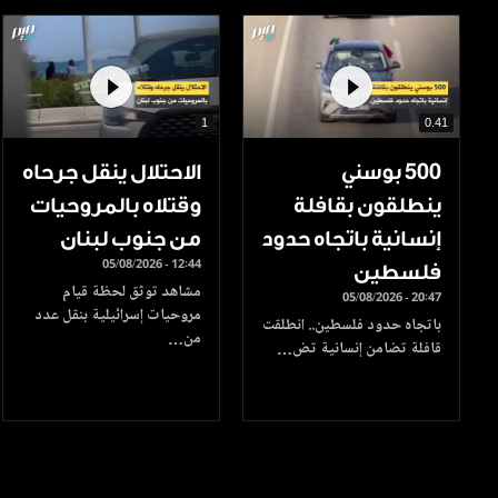
1
0.41
500 بوسني
الاحتلال ينقل جرحاه
ينطلقون بقافلة
وقتلاه بالمروحيات
إنسانية باتجاه حدود
من جنوب لبنان
05/08/2026 - 12:44
فلسطين
مشاهد توثق لحظة قيام
05/08/2026 - 20:47
مروحيات إسرائيلية بنقل عدد
باتجاه حدود فلسطين.. انطلقت
من…
قافلة تضامن إنسانية تض…