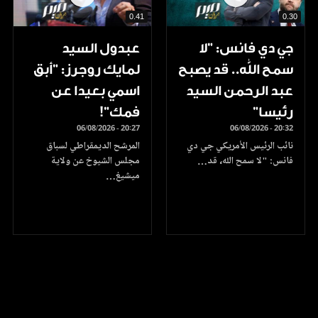
0.41
0.30
جي دي فانس: ”لا
عبدول السيد
سمح الله.. قد يصبح
لمايك روجرز: "أبق
عبد الرحمن السيد
اسمي بعيدا عن
رئيسا”
فمك"!
06/08/2026 - 20:27
06/08/2026 - 20:32
نائب الرئيس الأمريكي جي دي
المرشح الديمقراطي لسباق
فانس: "لا سمح الله، قد…
مجلس الشيوخ عن ولاية
ميشيغ…