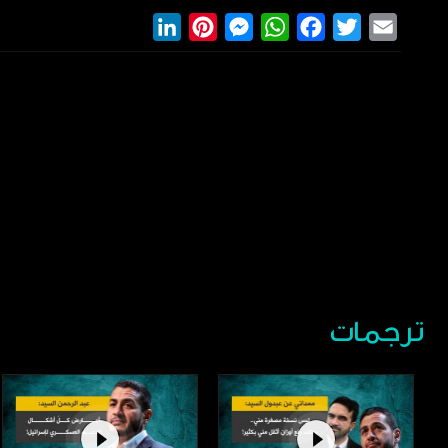
LinkedIn
Pinterest
Messenger
WhatsApp
Facebook
Twitter
Email
ترجمات