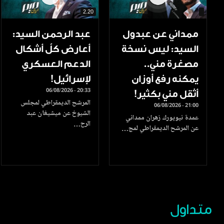
2.20
ممداني عن عبدول
عبد الرحمن السيد:
السيد: ليس نسخة
أعارض كلّ أشكال
مصغرة مني..
الدعم العسكري
يمكنه رفع أوزان
لإسرائيل!
06/08/2026 - 20:33
أثقل مني بكثير!
المرشح الديمقراطي لمجلس
06/08/2026 - 21:00
الشيوخ عن ميشيغان عبد
عمدة نيويورك زهران ممداني
الرح…
عن المرشح الديمقراطي لمج…
متداول