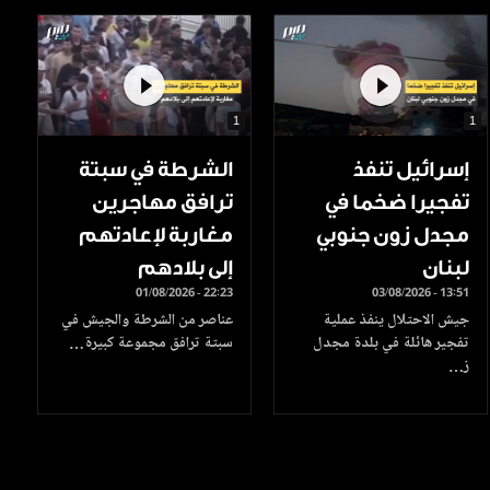
1
1
إسرائيل تنفذ
الشرطة في سبتة
تفجيرا ضخما في
ترافق مهاجرين
مجدل زون جنوبي
مغاربة لإعادتهم
لبنان
إلى بلادهم
01/08/2026 - 22:23
03/08/2026 - 13:51
جيش الاحتلال ينفذ عملية
عناصر من الشرطة والجيش في
تفجير هائلة في بلدة مجدل
سبتة ترافق مجموعة كبيرة…
ز…