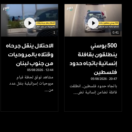
1
0.41
500 بوسني
الاحتلال ينقل جرحاه
ينطلقون بقافلة
وقتلاه بالمروحيات
إنسانية باتجاه حدود
من جنوب لبنان
05/08/2026 - 12:44
فلسطين
مشاهد توثق لحظة قيام
05/08/2026 - 20:47
مروحيات إسرائيلية بنقل عدد
باتجاه حدود فلسطين.. انطلقت
من…
قافلة تضامن إنسانية تض…