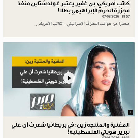
كاتب أمريكي: بن غفير يعتبر غولدشتاين منفذ
مجزرة الحرم الإبراهيمي بطلا!
07/08/2026 - 18:57
محذرا من عواقب التطرّف الإسرائيلي.. الكاتب الأمريك…
1
المغنية والمنتجة زين: في بريطانيا شعرتُ أن علي
تبرير هويتي الفلسطينية!
07/08/2026 - 14:33