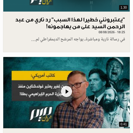
1.30
"يعتبرونني خطيرا لهذا السبب" رد ناري من عبد
الرحمن السيد على من يهاجمونه!
08/08/2026 - 18:25
في رسالة نارية ومباشرة، يواجه المرشح الديمقراطي لم…
0.41