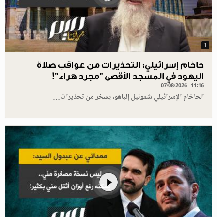
1
حاخام إسرائيلي: التحذيرات من عواقب صلاة
اليهود في المسجد الأقصى "مجرد هراء"!
07/08/2026 - 11:16
الحاخام الإسرائيلي شموئيل إلياهو، يسخر من تحذيرات…