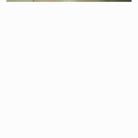
0.30
حريق ضخم شرق تل أبيب
04/08/2026 - 17:45
حريق ضخم شرق تل أبيب اندلع في الأحراش عند تقاطع "ب…
من نحن
جميع الحقوق محفوظة © 2019
اتصل بنا