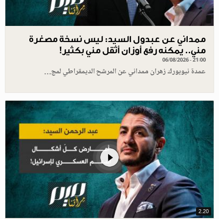
ممداني عن عبدول السيد: ليس نسخة مصغرة
مني.. يمكنه رفع أوزان أثقل مني بكثير!
06/08/2026 - 21:00
عمدة نيويورك زهران ممداني عن المرشح الديمقراطي لمج…
2.20