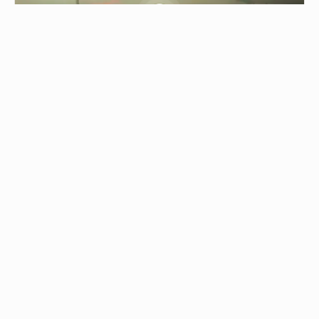
0.30
حريق ضخم شرق تل أبيب
04/08/2026 - 17:45
حريق ضخم شرق تل أبيب اندلع في الأحراش عند تقاطع "ب…
من نحن
جميع الحقوق محفوظة © 2019
اتصل بنا