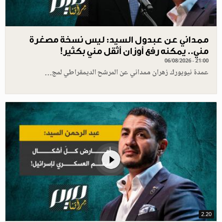
ممداني عن عبدول السيد: ليس نسخة مصغرة
مني.. يمكنه رفع أوزان أثقل مني بكثير!
06/08/2026 - 21:00
عمدة نيويورك زهران ممداني عن المرشح الديمقراطي لمج…
2.20