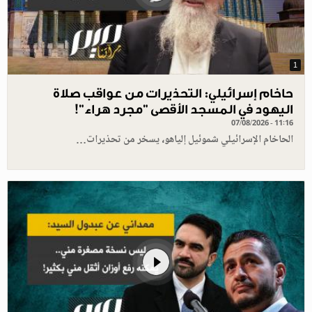
1
حاخام إسرائيلي: التحذيرات من عواقب صلاة
اليهود في المسجد الأقصى "مجرد هراء"!
07/08/2026 - 11:16
الحاخام الإسرائيلي شموئيل إلياهو، يسخر من تحذيرات…