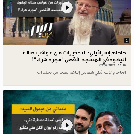
1
حاخام إسرائيلي: التحذيرات من عواقب صلاة
اليهود في المسجد الأقصى "مجرد هراء"!
07/08/2026 - 11:16
الحاخام الإسرائيلي شموئيل إلياهو، يسخر من تحذيرات…