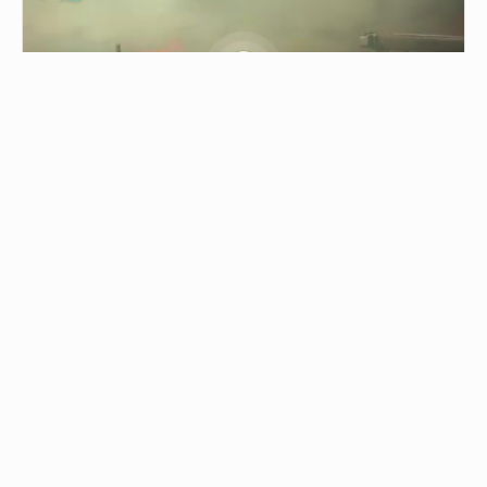
0.30
حريق ضخم شرق تل أبيب
04/08/2026 - 17:45
حريق ضخم شرق تل أبيب اندلع في الأحراش عند تقاطع "ب…
من نحن
جميع الحقوق محفوظة © 2019
اتصل بنا