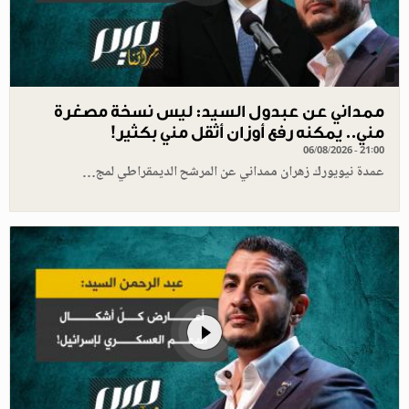
ممداني عن عبدول السيد: ليس نسخة مصغرة
مني.. يمكنه رفع أوزان أثقل مني بكثير!
06/08/2026 - 21:00
عمدة نيويورك زهران ممداني عن المرشح الديمقراطي لمج…