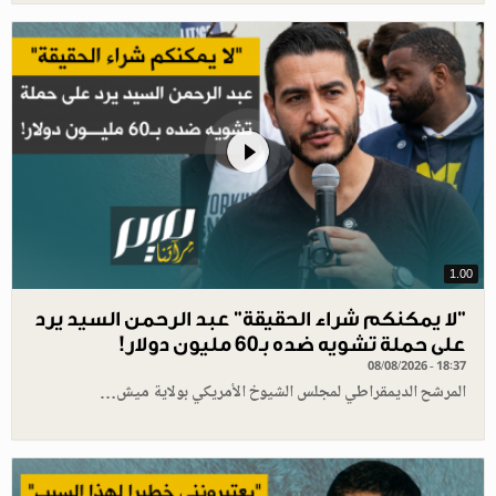
1.00
"لا يمكنكم شراء الحقيقة" عبد الرحمن السيد يرد
على حملة تشويه ضده بـ60 مليون دولار!
08/08/2026 - 18:37
المرشح الديمقراطي لمجلس الشيوخ الأمريكي بولاية ميش…