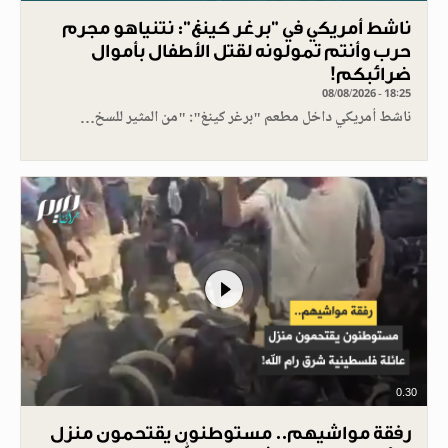
ناشط أمريكي في "برغر كينغ": نتنياهو مجرم
حرب وأنتم تمولونه لقتل الأطفال بأموال
ضرائبكم!
08/08/2026 - 18:25
ناشط أمريكي داخل مطعم "برغر كينغ": "من المثير للسخ…
0.30
رفقة مواشيهم.. مستوطنون يقتحمون منزل