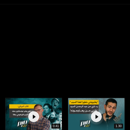
0.41
1.30