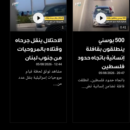
1
0.41
500 بوسني
الاحتلال ينقل جرحاه
ينطلقون بقافلة
وقتلاه بالمروحيات
إنسانية باتجاه حدود
من جنوب لبنان
05/08/2026 - 12:44
فلسطين
مشاهد توثق لحظة قيام
05/08/2026 - 20:47
مروحيات إسرائيلية بنقل عدد
باتجاه حدود فلسطين.. انطلقت
من…
قافلة تضامن إنسانية تض…