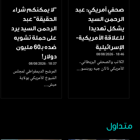
صحفي أمريكي: عبد
"لا يمكنكم شراء
الرحمن السيد
الحقيقة" عبد
يشكل تهديدا
الرحمن السيد يرد
للعلاقة الأمريكية-
على حملة تشويه
الإسرائيلية
ضده بـ60 مليون
08/08/2026 - 18:46
دولار!
الكاتب والصحفي البريطاني-
08/08/2026 - 18:37
الأمريكي ناثان جيه روبنسو…
المرشح الديمقراطي لمجلس
الشيوخ الأمريكي بولاية
ميش…
متداول