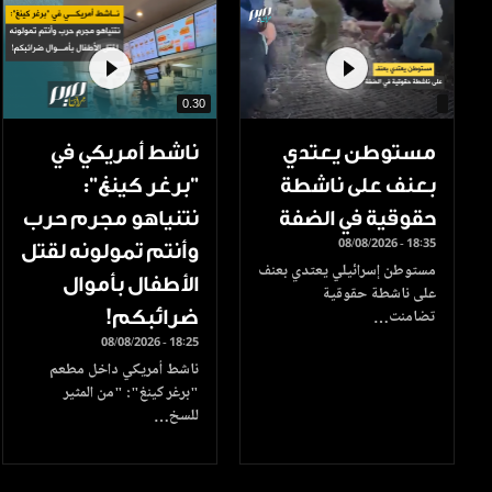
0.30
مستوطن يعتدي
ناشط أمريكي في
بعنف على ناشطة
"برغر كينغ":
حقوقية في الضفة
نتنياهو مجرم حرب
08/08/2026 - 18:35
وأنتم تمولونه لقتل
مستوطن إسرائيلي يعتدي بعنف
الأطفال بأموال
على ناشطة حقوقية
ضرائبكم!
تضامنت…
08/08/2026 - 18:25
ناشط أمريكي داخل مطعم
"برغر كينغ": "من المثير
للسخ…