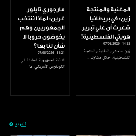
المغنية والمنتجة
مارجوري تايلور
زين: في بريطانيا
غرين: لماذا ننتخب
شعرتُ أن علي تبرير
الجمهوريين وهم
هويتي الفلسطينية!
يخوضون حروبا لا
07/08/2026 - 14:33
شأن لنا بها؟
زين ساجدي، المغنية والمنتجة
07/08/2026 - 11:21
الفلسطينية، خلال مشارك…
النائبة الجمهورية السابقة في
الكونغرس الأمريكي، ما…
المزيد