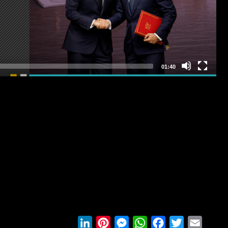
LinkedIn
Pinterest
Messenger
WhatsApp
Facebook
Twitter
Email