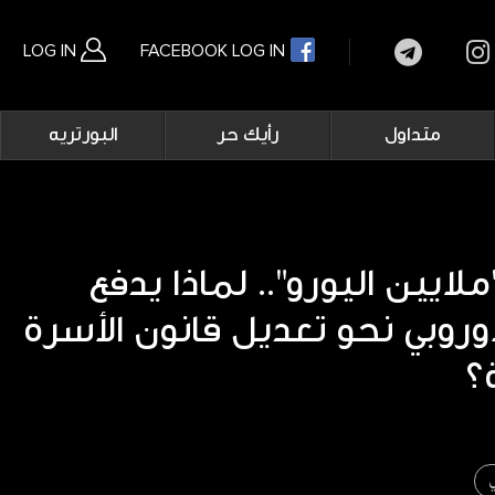
LOG IN
FACEBOOK LOG IN
Main
متداول
رأيك حر
البورتريه
navigation
بحث متقدم
لايين اليورو".. لماذا يدفع
لأوروبي نحو تعديل قانون الأسرة
؟