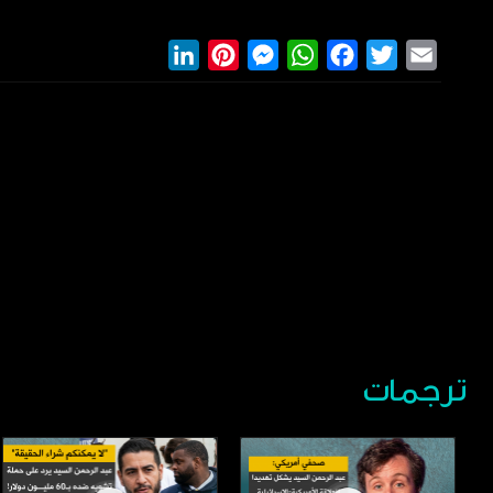
LinkedIn
Pinterest
Messenger
WhatsApp
Facebook
Twitter
Email
ترجمات