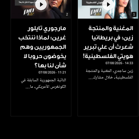
2
1
المغنية والمنتجة
مارجوري تايلور
زين: في بريطانيا
غرين: لماذا ننتخب
شعرتُ أن علي تبرير
الجمهوريين وهم
هويتي الفلسطينية!
يخوضون حروبا لا
07/08/2026 - 14:33
شأن لنا بها؟
زين ساجدي، المغنية والمنتجة
07/08/2026 - 11:21
الفلسطينية، خلال مشارك…
النائبة الجمهورية السابقة في
الكونغرس الأمريكي، ما…