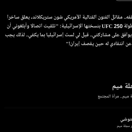
.. مقاتل الفنون القتالية الأمريكي شون ستريكلاند، يعلق ساخرا
بعد إقصائه من بطولة UFC 250 بنسختها الإسرائيلية: "تلقيت اتصالا وأبلغوني أن
يوافق على مشاركتي.. قيل لي لستَ إسرائيليا بما يكفي.. لذلك يجب
عن انتقادي له حين يقصف إيران!"
ة ميم
 ميم.. مرآة المجتمع
غنوشي
 مجلة ميم