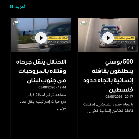
المزيد
1
0.41
500 بوسني
الاحتلال ينقل جرحاه
ينطلقون بقافلة
وقتلاه بالمروحيات
إنسانية باتجاه حدود
من جنوب لبنان
05/08/2026 - 12:44
فلسطين
مشاهد توثق لحظة قيام
05/08/2026 - 20:47
مروحيات إسرائيلية بنقل عدد
باتجاه حدود فلسطين.. انطلقت
من…
قافلة تضامن إنسانية تض…