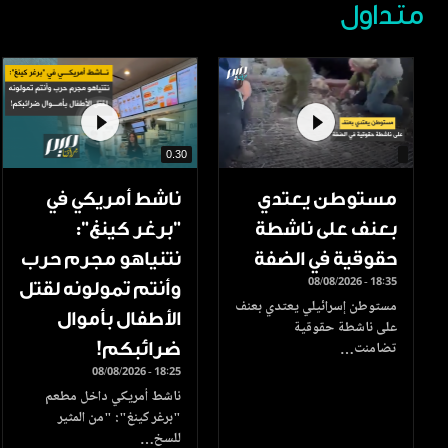
متداول
0.30
مستوطن يعتدي
ناشط أمريكي في
بعنف على ناشطة
"برغر كينغ":
حقوقية في الضفة
نتنياهو مجرم حرب
08/08/2026 - 18:35
وأنتم تمولونه لقتل
مستوطن إسرائيلي يعتدي بعنف
الأطفال بأموال
على ناشطة حقوقية
ضرائبكم!
تضامنت…
08/08/2026 - 18:25
ناشط أمريكي داخل مطعم
"برغر كينغ": "من المثير
للسخ…