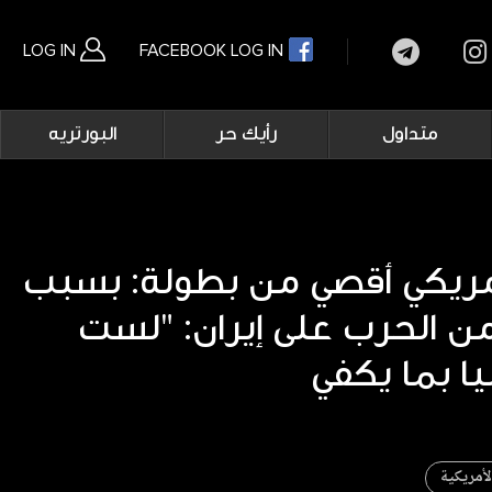
LOG IN
FACEBOOK LOG IN
Main
متداول
رأيك حر
البورتريه
navigation
بحث متقدم
مريكي أقصي من بطولة: بسبب
ن الحرب على إيران: "لست
لأمريكية