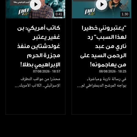
0.41
1.30
"يعتبرونني خطيرا
كاتب أمريكي: بن
لهذا السبب" رد
غفير يعتبر
ناري من عبد
غولدشتاين منفذ
الرحمن السيد على
مجزرة الحرم
من يهاجمونه!
الإبراهيمي بطلا!
07/08/2026 - 18:57
08/08/2026 - 18:25
في رسالة نارية ومباشرة،
محذرا من عواقب التطرّف
يواجه المرشح الديمقراطي لم…
الإسرائيلي.. الكاتب الأمريك…