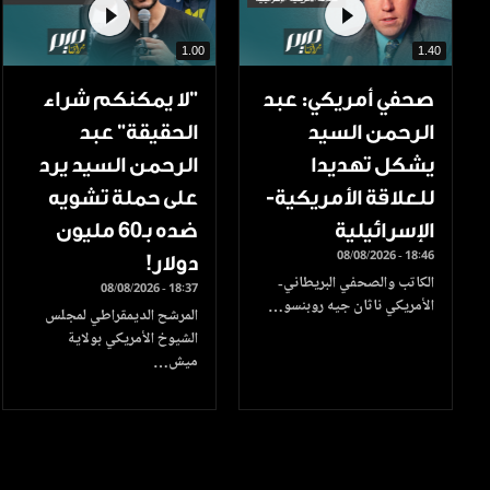
1.00
1.40
صحفي أمريكي: عبد
"لا يمكنكم شراء
الرحمن السيد
الحقيقة" عبد
يشكل تهديدا
الرحمن السيد يرد
للعلاقة الأمريكية-
على حملة تشويه
الإسرائيلية
ضده بـ60 مليون
08/08/2026 - 18:46
دولار!
الكاتب والصحفي البريطاني-
08/08/2026 - 18:37
الأمريكي ناثان جيه روبنسو…
المرشح الديمقراطي لمجلس
الشيوخ الأمريكي بولاية
ميش…