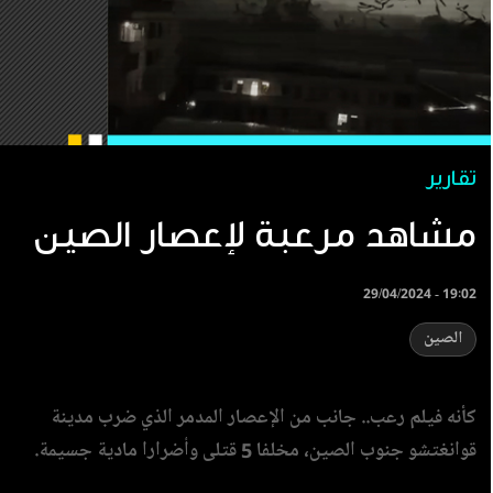
تقارير
مشاهد مرعبة لإعصار الصين
29/04/2024 - 19:02
الصين
كأنه فيلم رعب.. جانب من الإعصار المدمر الذي ضرب مدينة
قوانغتشو جنوب ⁧الصين‬⁩، مخلفا 5 قتلى وأضرارا مادية جسيمة.