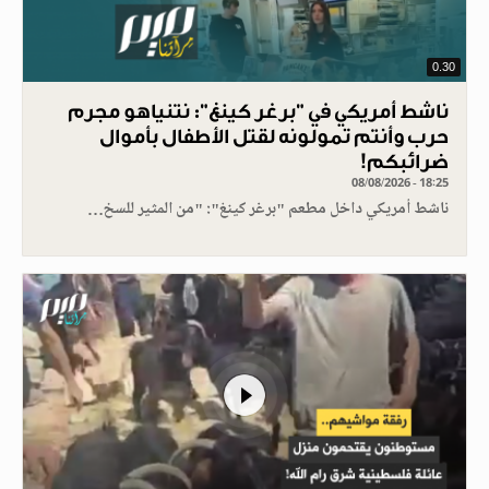
0.30
ناشط أمريكي في "برغر كينغ": نتنياهو مجرم
حرب وأنتم تمولونه لقتل الأطفال بأموال
ضرائبكم!
08/08/2026 - 18:25
ناشط أمريكي داخل مطعم "برغر كينغ": "من المثير للسخ…