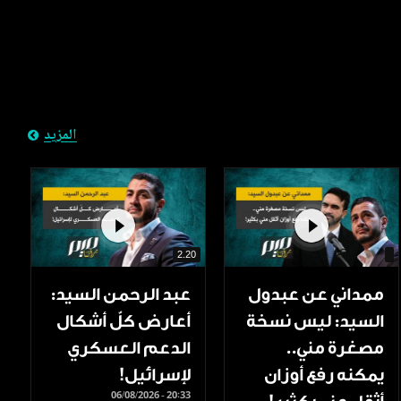
المزيد
2.20
ممداني عن عبدول
عبد الرحمن السيد:
السيد: ليس نسخة
أعارض كلّ أشكال
مصغرة مني..
الدعم العسكري
يمكنه رفع أوزان
لإسرائيل!
06/08/2026 - 20:33