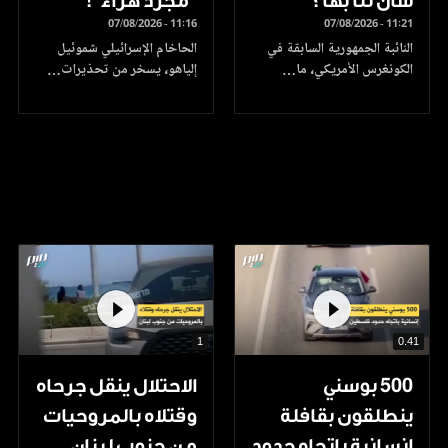
شأن لنا بها؟
"مجرد هراء"!
07/08/2026 - 11:16
07/08/2026 - 11:21
النائبة الجمهورية السابقة في
الحاخام الإسرائيلي شموئيل
الكونغرس الأمريكي، ما…
إلياهو، يسخر من تحذيرات…
1
0.41
500 بوسني
الاحتلال ينقل جرحاه
ينطلقون بقافلة
وقتلاه بالمروحيات
إنسانية باتجاه حدود
من جنوب لبنان