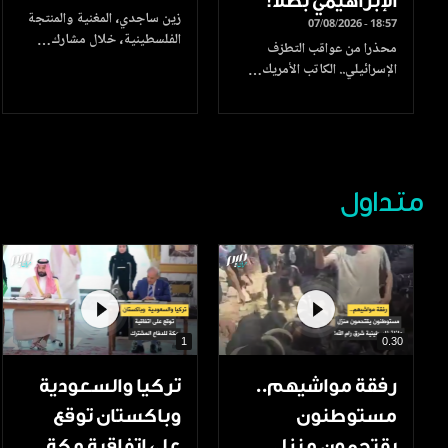
الإبراهيمي بطلا!
زين ساجدي، المغنية والمنتجة
07/08/2026 - 18:57
الفلسطينية، خلال مشارك…
محذرا من عواقب التطرّف
الإسرائيلي.. الكاتب الأمريك…
متداول
1
0.30
رفقة مواشيهم..
تركيا والسعودية
مستوطنون
وباكستان توقع
يقتحمون منزل
على اتفاقية مكة