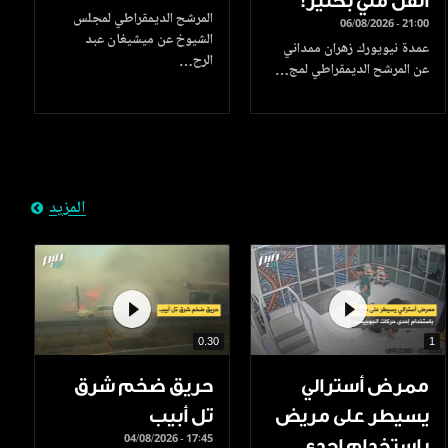
أثقل مني بكثير!
المرشح الديمقراطي لمجلس
06/08/2026 - 21:00
الشيوخ عن ميشيغان عبد
عمدة نيويورك زهران ممداني
الرح…
عن المرشح الديمقراطي لمج…
المزيد
0.30
1
ممرض أسترالي
حريق ضخم شرق
يسيطر على مريض
تل أبيب
04/08/2026 - 17:45
باستخدام إحدى