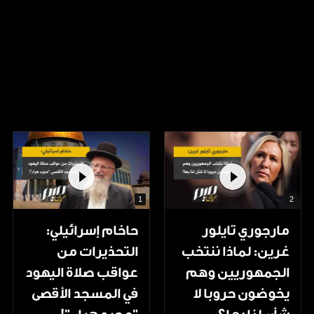
1
2
مارجوري تايلور
حاخام إسرائيلي:
غرين: لماذا ننتخب
التحذيرات من
الجمهوريين وهم
عواقب صلاة اليهود
يخوضون حروبا لا
في المسجد الأقصى