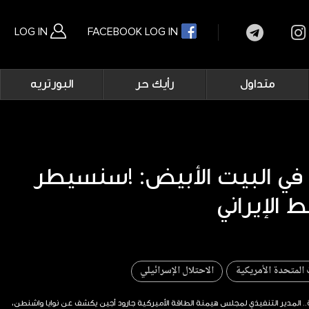
LOG IN
FACEBOOK LOG IN
Main
متداول
رأيك حر
البورتريه
navigation
بحث متقدم
ي البيت الأبيض: !سنسيطر
 الإيراني
ت المتحدة الأمريكية
الاحتلال الإسرائيلي
ة.. المدير التنفيذي لمجلس هيمنة الطاقة الأميركية جارود أجين يكشف عن نوايا واشنطن،