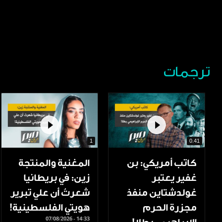
ترجمات
1
0.41
كاتب أمريكي: بن
المغنية والمنتجة
غفير يعتبر
زين: في بريطانيا
غولدشتاين منفذ
شعرتُ أن علي تبرير
مجزرة الحرم
هويتي الفلسطينية!
07/08/2026 - 14:33