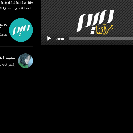
خلال مقابلة تلفزيونية ق
المطاف، لن نضطر للقلق بشأن هذه المشاكل في مضيق هرمز لأننا سننتزع كل النفط من "أيدي الإرهـ.ـابيين".
مجل
مجلة
سمية ال
رئيس تحرير