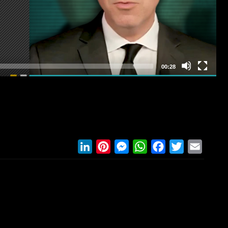
LinkedIn
Pinterest
Messenger
WhatsApp
Facebook
Twitter
Email