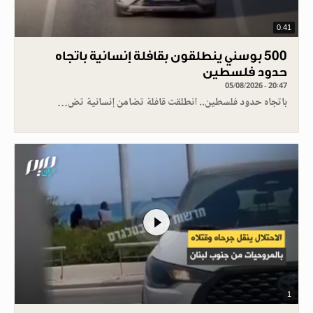
0.41
500 بوسني ينطلقون بقافلة إنسانية باتجاه
حدود فلسطين
05/08/2026 - 20:47
باتجاه حدود فلسطين.. انطلقت قافلة تضامن إنسانية تض…
1