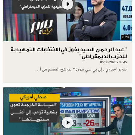
0.20
"عبد الرحمن السيد يفوز في الانتخابات التمهيدية
للحزب الديمقراطي"
05/08/2026 - 09:45
تقرير إخباري لـ إن بي سي نيوز: "المرشح المسلم من أ…