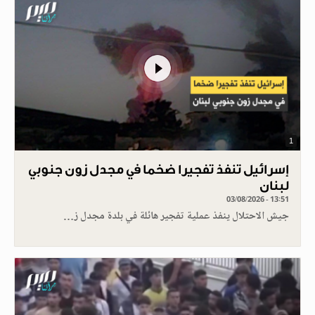
1
إسرائيل تنفذ تفجيرا ضخما في مجدل زون جنوبي
لبنان
03/08/2026 - 13:51
جيش الاحتلال ينفذ عملية تفجير هائلة في بلدة مجدل ز…